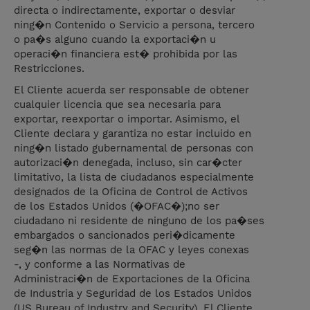
directa o indirectamente, exportar o desviar
ning�n Contenido o Servicio a persona, tercero
o pa�s alguno cuando la exportaci�n u
operaci�n financiera est� prohibida por las
Restricciones.
El Cliente acuerda ser responsable de obtener
cualquier licencia que sea necesaria para
exportar, reexportar o importar. Asimismo, el
Cliente declara y garantiza no estar incluido en
ning�n listado gubernamental de personas con
autorizaci�n denegada, incluso, sin car�cter
limitativo, la lista de ciudadanos especialmente
designados de la Oficina de Control de Activos
de los Estados Unidos (�OFAC�);no ser
ciudadano ni residente de ninguno de los pa�ses
embargados o sancionados peri�dicamente
seg�n las normas de la OFAC y leyes conexas
-, y conforme a las Normativas de
Administraci�n de Exportaciones de la Oficina
de Industria y Seguridad de los Estados Unidos
(US Bureau of Industry and Security). El Cliente