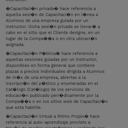
�Capacitaci�n privada� hace referencia a
aquella sesi�n de Capacitaci�n en l�nea a
Alumnos de una empresa guiada por un
instructor. Dicha sesi�n privada se llevar� a
cabo en el sitio que el Cliente designe, en un
lugar de la Compa��a o en otra ubicaci�n
asignada.
�Capacitaci�n P�blica� hace referencia a
aquellas sesiones guiadas por un instructor,
disponibles en forma general que contiene
plazas a precios individuales dirigida a Alumnos
de m�s de una empresa, abiertas a la
inscripci�n del p�blico y enumeradas en el
Cat�logo (Cat�logo) de los servicios de
educaci�n publicado peri�dicamente por la
Compa��a o en los sitios web de Capacitaci�n
que esta habilite.
�Capacitaci�n Virtual a Ritmo Propio� hace
referencia al auto-aprendizaje provisto a