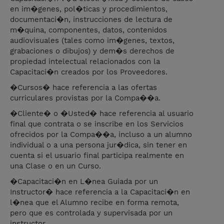
en im�genes, pol�ticas y procedimientos,
documentaci�n, instrucciones de lectura de
m�quina, componentes, datos, contenidos
audiovisuales (tales como im�genes, textos,
grabaciones o dibujos) y dem�s derechos de
propiedad intelectual relacionados con la
Capacitaci�n creados por los Proveedores.
�Cursos� hace referencia a las ofertas
curriculares provistas por la Compa��a.
�Cliente� o �Usted� hace referencia al usuario
final que contrata o se inscribe en los Servicios
ofrecidos por la Compa��a, incluso a un alumno
individual o a una persona jur�dica, sin tener en
cuenta si el usuario final participa realmente en
una Clase o en un Curso.
�Capacitaci�n en L�nea Guiada por un
Instructor� hace referencia a la Capacitaci�n en
l�nea que el Alumno recibe en forma remota,
pero que es controlada y supervisada por un
instructor.