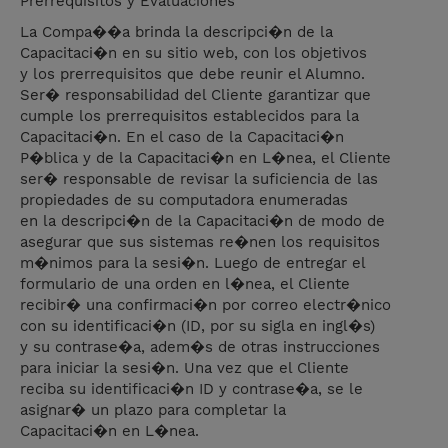
Prerrequisitos y Evaluaciones
La Compa��a brinda la descripci�n de la
Capacitaci�n en su sitio web, con los objetivos
y los prerrequisitos que debe reunir el Alumno.
Ser� responsabilidad del Cliente garantizar que
cumple los prerrequisitos establecidos para la
Capacitaci�n. En el caso de la Capacitaci�n
P�blica y de la Capacitaci�n en L�nea, el Cliente
ser� responsable de revisar la suficiencia de las
propiedades de su computadora enumeradas
en la descripci�n de la Capacitaci�n de modo de
asegurar que sus sistemas re�nen los requisitos
m�nimos para la sesi�n. Luego de entregar el
formulario de una orden en l�nea, el Cliente
recibir� una confirmaci�n por correo electr�nico
con su identificaci�n (ID, por su sigla en ingl�s)
y su contrase�a, adem�s de otras instrucciones
para iniciar la sesi�n. Una vez que el Cliente
reciba su identificaci�n ID y contrase�a, se le
asignar� un plazo para completar la
Capacitaci�n en L�nea.