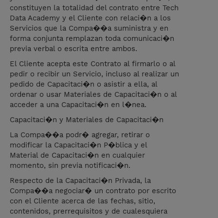
constituyen la totalidad del contrato entre Tech
Data Academy y el Cliente con relaci�n a los
Servicios que la Compa��a suministra y en
forma conjunta remplazan toda comunicaci�n
previa verbal o escrita entre ambos.
El Cliente acepta este Contrato al firmarlo o al
pedir o recibir un Servicio, incluso al realizar un
pedido de Capacitaci�n o asistir a ella, al
ordenar o usar Materiales de Capacitaci�n o al
acceder a una Capacitaci�n en l�nea.
Capacitaci�n y Materiales de Capacitaci�n
La Compa��a podr� agregar, retirar o
modificar la Capacitaci�n P�blica y el
Material de Capacitaci�n en cualquier
momento, sin previa notificaci�n.
Respecto de la Capacitaci�n Privada, la
Compa��a negociar� un contrato por escrito
con el Cliente acerca de las fechas, sitio,
contenidos, prerrequisitos y de cualesquiera