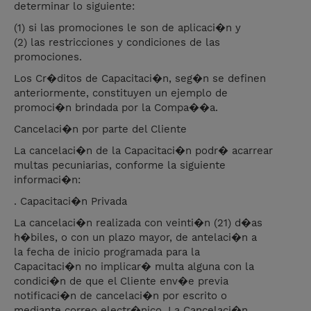
determinar lo siguiente:
(1) si las promociones le son de aplicaci�n y
(2) las restricciones y condiciones de las
promociones.
Los Cr�ditos de Capacitaci�n, seg�n se definen
anteriormente, constituyen un ejemplo de
promoci�n brindada por la Compa��a.
Cancelaci�n por parte del Cliente
La cancelaci�n de la Capacitaci�n podr� acarrear
multas pecuniarias, conforme la siguiente
informaci�n:
. Capacitaci�n Privada
La cancelaci�n realizada con veinti�n (21) d�as
h�biles, o con un plazo mayor, de antelaci�n a
la fecha de inicio programada para la
Capacitaci�n no implicar� multa alguna con la
condici�n de que el Cliente env�e previa
notificaci�n de cancelaci�n por escrito o
mediante correo electr�nico. La Cancelaci�n