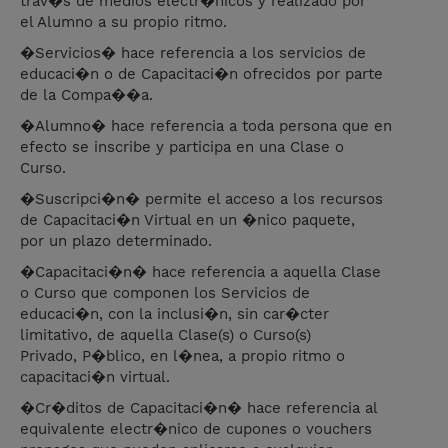
trav�s de medios electr�nicos y realizado por
el Alumno a su propio ritmo.
�Servicios� hace referencia a los servicios de
educaci�n o de Capacitaci�n ofrecidos por parte
de la Compa��a.
�Alumno� hace referencia a toda persona que en
efecto se inscribe y participa en una Clase o
Curso.
�Suscripci�n� permite el acceso a los recursos
de Capacitaci�n Virtual en un �nico paquete,
por un plazo determinado.
�Capacitaci�n� hace referencia a aquella Clase
o Curso que componen los Servicios de
educaci�n, con la inclusi�n, sin car�cter
limitativo, de aquella Clase(s) o Curso(s)
Privado, P�blico, en l�nea, a propio ritmo o
capacitaci�n virtual.
�Cr�ditos de Capacitaci�n� hace referencia al
equivalente electr�nico de cupones o vouchers