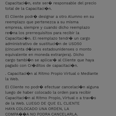
Capacitaci�n, este ser� responsable del precio
total de la Capacitaci�n.
El Cliente podr� designar a otro Alumno en su
reemplazo que pertenezca a su misma
empresa, siempre y cuando dicho reemplazo
re�na los prerrequisitos para recibir la
Capacitaci�n. El reemplazo tendr� un cargo
administrativo de sustituci�n de USD50
(cincuenta d�lares estadounidenses o monto
equivalente en moneda extranjera). Dicho
cargo tambi�n se aplicar� al Cliente que haya
pagado con Cr�ditos de capacitaci�n.
. Capacitaci�n al Ritmo Propio Virtual o Mediante
la Web.
El Cliente no podr� efectuar cancelaci�n alguna
luego de haber colocado la orden para recibir
Capacitaci�n al Ritmo Propio, Virtual o a trav�s
de la Web. LUEGO DE QUE EL CLIENTE
HAYA COLOCADO UNA ORDEN, LA
COMPA��A NO PODRA CANCELARLA.