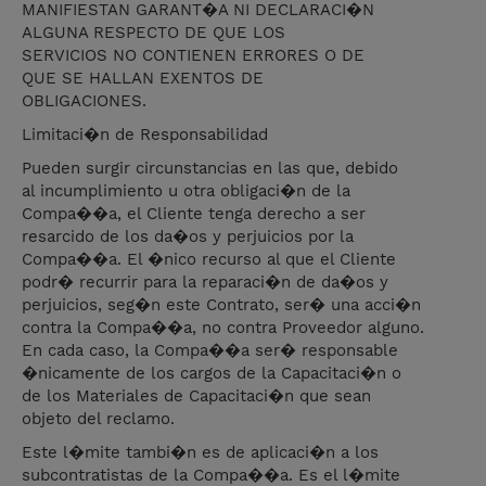
MANIFIESTAN GARANT�A NI DECLARACI�N
ALGUNA RESPECTO DE QUE LOS
SERVICIOS NO CONTIENEN ERRORES O DE
QUE SE HALLAN EXENTOS DE
OBLIGACIONES.
Limitaci�n de Responsabilidad
Pueden surgir circunstancias en las que, debido
al incumplimiento u otra obligaci�n de la
Compa��a, el Cliente tenga derecho a ser
resarcido de los da�os y perjuicios por la
Compa��a. El �nico recurso al que el Cliente
podr� recurrir para la reparaci�n de da�os y
perjuicios, seg�n este Contrato, ser� una acci�n
contra la Compa��a, no contra Proveedor alguno.
En cada caso, la Compa��a ser� responsable
�nicamente de los cargos de la Capacitaci�n o
de los Materiales de Capacitaci�n que sean
objeto del reclamo.
Este l�mite tambi�n es de aplicaci�n a los
subcontratistas de la Compa��a. Es el l�mite