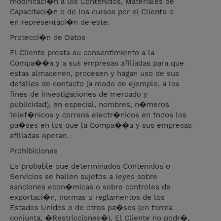
modificaci�n a los Contenidos, Materiales de
Capacitaci�n o de los cursos por el Cliente o
en representaci�n de este.
Protecci�n de Datos
El Cliente presta su consentimiento a la
Compa��a y a sus empresas afiliadas para que
estas almacenen, procesen y hagan uso de sus
detalles de contacto (a modo de ejemplo, a los
fines de investigaciones de mercado y
publicidad), en especial, nombres, n�meros
telef�nicos y correos electr�nicos en todos los
pa�ses en los que la Compa��a y sus empresas
afiliadas operan.
Prohibiciones
Es probable que determinados Contenidos o
Servicios se hallen sujetos a leyes sobre
sanciones econ�micas o sobre controles de
exportaci�n, normas o reglamentos de los
Estados Unidos o de otros pa�ses (en forma
conjunta, �Restricciones�). El Cliente no podr�,