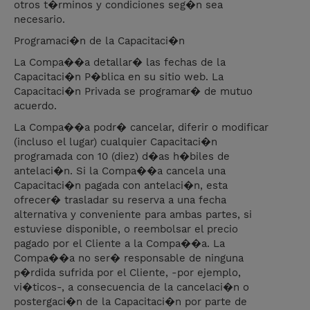
otros t�rminos y condiciones seg�n sea
necesario.
Programaci�n de la Capacitaci�n
La Compa��a detallar� las fechas de la
Capacitaci�n P�blica en su sitio web. La
Capacitaci�n Privada se programar� de mutuo
acuerdo.
La Compa��a podr� cancelar, diferir o modificar
(incluso el lugar) cualquier Capacitaci�n
programada con 10 (diez) d�as h�biles de
antelaci�n. Si la Compa��a cancela una
Capacitaci�n pagada con antelaci�n, esta
ofrecer� trasladar su reserva a una fecha
alternativa y conveniente para ambas partes, si
estuviese disponible, o reembolsar el precio
pagado por el Cliente a la Compa��a. La
Compa��a no ser� responsable de ninguna
p�rdida sufrida por el Cliente, -por ejemplo,
vi�ticos-, a consecuencia de la cancelaci�n o
postergaci�n de la Capacitaci�n por parte de