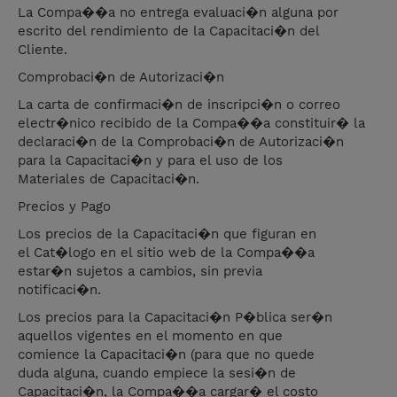
La Compa��a no entrega evaluaci�n alguna por
escrito del rendimiento de la Capacitaci�n del
Cliente.
Comprobaci�n de Autorizaci�n
La carta de confirmaci�n de inscripci�n o correo
electr�nico recibido de la Compa��a constituir� la
declaraci�n de la Comprobaci�n de Autorizaci�n
para la Capacitaci�n y para el uso de los
Materiales de Capacitaci�n.
Precios y Pago
Los precios de la Capacitaci�n que figuran en
el Cat�logo en el sitio web de la Compa��a
estar�n sujetos a cambios, sin previa
notificaci�n.
Los precios para la Capacitaci�n P�blica ser�n
aquellos vigentes en el momento en que
comience la Capacitaci�n (para que no quede
duda alguna, cuando empiece la sesi�n de
Capacitaci�n, la Compa��a cargar� el costo