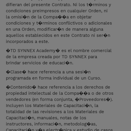
difieran del presente Contrato. Ni los t�rminos y
condiciones preimpresos en cualquier Orden, ni
la omisi�n de la Compa��a en objetar
condiciones y t�rminos conflictivos o adicionales
en una Orden, modificar�n de manera alguna
aquellos establecidos en este Contrato ni ser�n
incorporados a este.
�TD SYNNEX Academy� es el nombre comercial
de la empresa creada por TD SYNNEX para
brindar servicios de educaci�n.
�Clase� hace referencia a una sesi�n
programada en forma individual de un Curso.
�Contenido� hace referencia a los derechos de
propiedad intelectual de la Compa��a o de otros
vendedores (en forma conjunta, �Proveedores�).
Incluyen los Materiales de Capacitaci�n, la
totalidad de las revisiones a los Materiales de
Capacitaci�n, manuales, notas de los
instructores, informaci�n, metodolog�as,
Capacitaci�n v�a electr�nica y estudio de casos