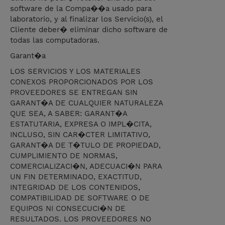
software de la Compa��a usado para
laboratorio, y al finalizar los Servicio(s), el
Cliente deber� eliminar dicho software de
todas las computadoras.
Garant�a
LOS SERVICIOS Y LOS MATERIALES
CONEXOS PROPORCIONADOS POR LOS
PROVEEDORES SE ENTREGAN SIN
GARANT�A DE CUALQUIER NATURALEZA
QUE SEA, A SABER: GARANT�A
ESTATUTARIA, EXPRESA O IMPL�CITA,
INCLUSO, SIN CAR�CTER LIMITATIVO,
GARANT�A DE T�TULO DE PROPIEDAD,
CUMPLIMIENTO DE NORMAS,
COMERCIALIZACI�N, ADECUACI�N PARA
UN FIN DETERMINADO, EXACTITUD,
INTEGRIDAD DE LOS CONTENIDOS,
COMPATIBILIDAD DE SOFTWARE O DE
EQUIPOS NI CONSECUCI�N DE
RESULTADOS. LOS PROVEEDORES NO