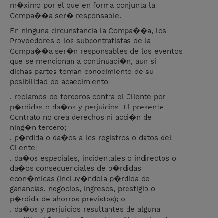
m�ximo por el que en forma conjunta la
Compa��a ser� responsable.
En ninguna circunstancia la Compa��a, los
Proveedores o los subcontratistas de la
Compa��a ser�n responsables de los eventos
que se mencionan a continuaci�n, aun si
dichas partes toman conocimiento de su
posibilidad de acaecimiento:
. reclamos de terceros contra el Cliente por
p�rdidas o da�os y perjuicios. El presente
Contrato no crea derechos ni acci�n de
ning�n tercero;
. p�rdida o da�os a los registros o datos del
Cliente;
. da�os especiales, incidentales o indirectos o
da�os consecuenciales de p�rdidas
econ�micas (incluy�ndola p�rdida de
ganancias, negocios, ingresos, prestigio o
p�rdida de ahorros previstos); o
. da�os y perjuicios resultantes de alguna