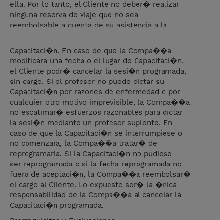
ella. Por lo tanto, el Cliente no deber� realizar
ninguna reserva de viaje que no sea
reembolsable a cuenta de su asistencia a la
Capacitaci�n. En caso de que la Compa��a
modificara una fecha o el lugar de Capacitaci�n,
el Cliente podr� cancelar la sesi�n programada,
sin cargo. Si el profesor no puede dictar su
Capacitaci�n por razones de enfermedad o por
cualquier otro motivo imprevisible, la Compa��a
no escatimar� esfuerzos razonables para dictar
la sesi�n mediante un profesor suplente. En
caso de que la Capacitaci�n se interrumpiese o
no comenzara, la Compa��a tratar� de
reprogramarla. Si la Capacitaci�n no pudiese
ser reprogramada o si la fecha reprogramada no
fuera de aceptaci�n, la Compa��a reembolsar�
el cargo al Cliente. Lo expuesto ser� la �nica
responsabilidad de la Compa��a al cancelar la
Capacitaci�n programada.