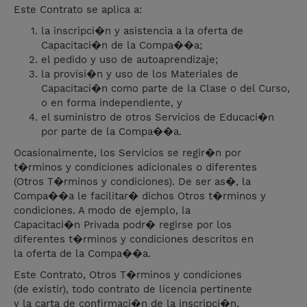
Este Contrato se aplica a:
la inscripci�n y asistencia a la oferta de
Capacitaci�n de la Compa��a;
el pedido y uso de autoaprendizaje;
la provisi�n y uso de los Materiales de
Capacitaci�n como parte de la Clase o del Curso,
o en forma independiente, y
el suministro de otros Servicios de Educaci�n
por parte de la Compa��a.
Ocasionalmente, los Servicios se regir�n por
t�rminos y condiciones adicionales o diferentes
(Otros T�rminos y condiciones). De ser as�, la
Compa��a le facilitar� dichos Otros t�rminos y
condiciones. A modo de ejemplo, la
Capacitaci�n Privada podr� regirse por los
diferentes t�rminos y condiciones descritos en
la oferta de la Compa��a.
Este Contrato, Otros T�rminos y condiciones
(de existir), todo contrato de licencia pertinente
y la carta de confirmaci�n de la inscripci�n,