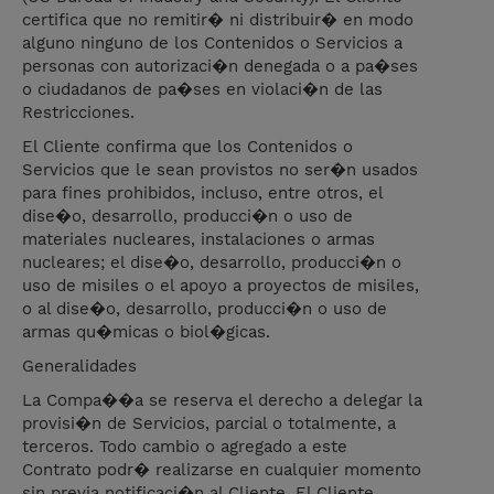
certifica que no remitir� ni distribuir� en modo
alguno ninguno de los Contenidos o Servicios a
personas con autorizaci�n denegada o a pa�ses
o ciudadanos de pa�ses en violaci�n de las
Restricciones.
El Cliente confirma que los Contenidos o
Servicios que le sean provistos no ser�n usados
para fines prohibidos, incluso, entre otros, el
dise�o, desarrollo, producci�n o uso de
materiales nucleares, instalaciones o armas
nucleares; el dise�o, desarrollo, producci�n o
uso de misiles o el apoyo a proyectos de misiles,
o al dise�o, desarrollo, producci�n o uso de
armas qu�micas o biol�gicas.
Generalidades
La Compa��a se reserva el derecho a delegar la
provisi�n de Servicios, parcial o totalmente, a
terceros. Todo cambio o agregado a este
Contrato podr� realizarse en cualquier momento
sin previa notificaci�n al Cliente. El Cliente