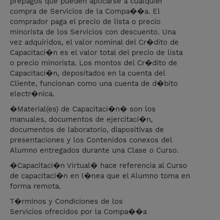
prepagos que pueden aplicarse a cualquier
compra de Servicios de la Compa��a. El
comprador paga el precio de lista o precio
minorista de los Servicios con descuento. Una
vez adquiridos, el valor nominal del Cr�dito de
Capacitaci�n es el valor total del precio de lista
o precio minorista. Los montos del Cr�dito de
Capacitaci�n, depositados en la cuenta del
Cliente, funcionan como una cuenta de d�bito
electr�nica.
�Material(es) de Capacitaci�n� son los
manuales, documentos de ejercitaci�n,
documentos de laboratorio, diapositivas de
presentaciones y los Contenidos conexos del
Alumno entregados durante una Clase o Curso.
�Capacitaci�n Virtual� hace referencia al Curso
de capacitaci�n en l�nea que el Alumno toma en
forma remota.
T�rminos y Condiciones de los
Servicios ofrecidos por la Compa��a