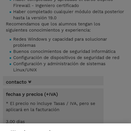
Firewall - Ingeniero certificado
Haber completado cualquier módulo delta posterior
hasta la versión 19.0
Recomendamos que los alumnos tengan los
siguientes conocimientos y experiencia:
Redes Windows y capacidad para solucionar
problemas
Buenos conocimientos de seguridad informática
Configuración de dispositivos de seguridad de red
Configuración y administración de sistemas
Linux/UNIX
contacto
fechas y precios (+IVA)
* El precio no incluye Tasas / IVA, pero se
aplicará en la facturación
3.00 dias