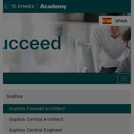
SPAIN
Togg
navi
Sophos
Sophos Firewall Architect
Sophos Central Architect
Sophos Central Engineer