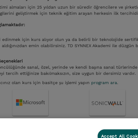
timi almaları için 25 yıldan uzun bir süredir öğrencilere ve şirket
lerini geliştirmek için teknik eğitim arayan herkesin ilk tercihidi
lamaktadır:
 edinmek için kurs alıyor olun ya da belirli bir teknolojide sertif
 aldığınızdan emin olabilirsiniz. TD SYNNEX Akademi ile düzgün b
Seçenekleri
 öncülüğünde sanal, özel, yerinde ve kendi başına sanal türlerinde
i tercih ettiğinize bakılmaksızın, size uygun bir dersimiz vardır.
acınız olan kurs için basitçe şu işlemi yapın
program ara
.
kası
Şirket Bilgileri
Gizlilik Politikası
Ethics and Compl
Accept All Cook