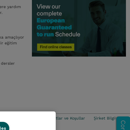
lere yardım
r.
ika amaçlıyor
ir eğitim
 dersler
iance
Ethics Line
Şartlar ve Koşullar
Şirket Bilgileri
ies