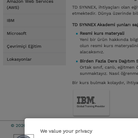
Amazon Web Services
TD SYNNEX, ihtiyaçları olan eği
(AWS)
etmektedir. Dünya üzerinde bilgi
IBM
TD SYNNEX Akademi şunları sağ
Microsoft
Resmi kurs materyali
Yeni bir ürün hakkında bilgi
olun resmi kurs materyalini
Çevrimiçi Eğitim
alacaksınız.
Lokasyonlar
Birden Fazla Ders Dağıtım 
Ortak sınıf, canlı, eğitmen
sunmaktayız. Nasıl öğrenmey
Bir kurs bulmak kolaydır, ihtiy
© 2026 TD SYNNEX
Çerez Politi
We value your privacy