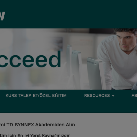
KURS TALEP ET/ÖZEL EĞITIM
RESOURCES
A
itimi TD SYNNEX Akademiden Alın
m için En iyi Yerel Kaynağınızdır