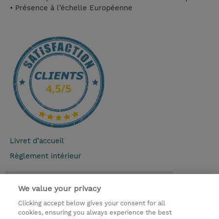
• Présence à l’échelle Européenne
Livret d’accueil
Règlement intérieur
Contact
We value your privacy
Clicking accept below gives your consent for all
© 2026 TD SYNNEX
cookies, ensuring you always experience the best