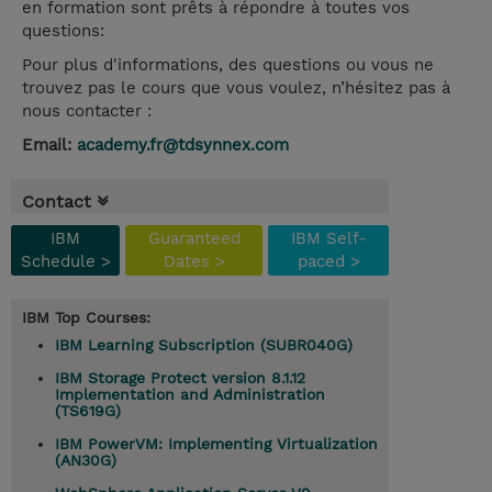
en formation sont prêts à répondre à toutes vos
questions:
Pour plus d'informations, des questions ou vous ne
trouvez pas le cours que vous voulez, n’hésitez pas à
nous contacter :
Email:
academy.fr@tdsynnex.com
Contact
IBM
Guaranteed
IBM Self-
Schedule >
Dates >
paced >
IBM Top Courses:
IBM Learning Subscription (SUBR040G)
IBM Storage Protect version 8.1.12
Implementation and Administration
(TS619G)
IBM PowerVM: Implementing Virtualization
(AN30G)