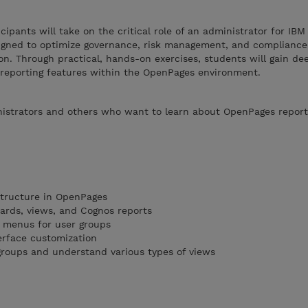
icipants will take on the critical role of an administrator for IB
igned to optimize governance, risk management, and compliance
on. Through practical, hands-on exercises, students will gain dee
 reporting features within the OpenPages environment.
istrators and others who want to learn about OpenPages report
structure in OpenPages
oards, views, and Cognos reports
 menus for user groups
erface customization
/groups and understand various types of views