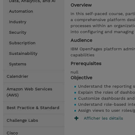
Data, Analytics, and AI
Overview
Automation
In this self-paced course, part
a comprehensive platform des
Industry
processes within an organizati
into configuring and managing
Security
Audience
Subscription
IBM OpenPages platform admin
Sustainability
capabilities
Prerequisites
Systems
null
Calendrier
Objective
Understand the reporting 
Amazon Web Services
Explain the roles of dashb
(AWS)
Customize dashboards and
Understand role-based int
Best Practice & Standard
Assign views to user roles
Afficher les détails
Challenge Labs
Cisco