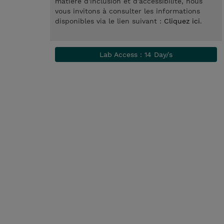
matière d'inclusion et d'accessibilité, nous
vous invitons à consulter les informations
disponibles via le lien suivant :
Cliquez ici
.
Lab Access : 14 Day/s