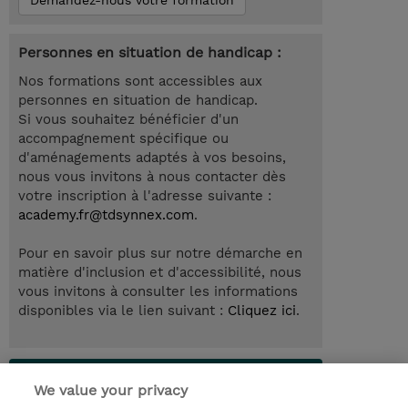
Demandez-nous votre formation
Personnes en situation de handicap :
Nos formations sont accessibles aux
personnes en situation de handicap.
Si vous souhaitez bénéficier d'un
accompagnement spécifique ou
d'aménagements adaptés à vos besoins,
nous vous invitons à nous contacter dès
votre inscription à l'adresse suivante :
academy.fr@tdsynnex.com
.
Pour en savoir plus sur notre démarche en
matière d'inclusion et d'accessibilité, nous
vous invitons à consulter les informations
disponibles via le lien suivant :
Cliquez ici
.
Lab Access : 14 Day/s
We value your privacy