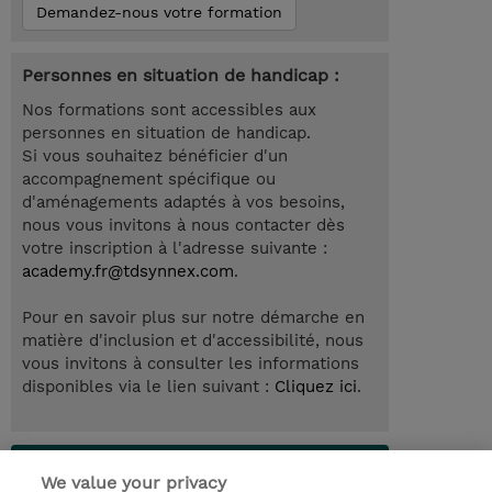
Demandez-nous votre formation
Personnes en situation de handicap :
Nos formations sont accessibles aux
personnes en situation de handicap.
Si vous souhaitez bénéficier d'un
accompagnement spécifique ou
d'aménagements adaptés à vos besoins,
nous vous invitons à nous contacter dès
votre inscription à l'adresse suivante :
academy.fr@tdsynnex.com
.
Pour en savoir plus sur notre démarche en
matière d'inclusion et d'accessibilité, nous
vous invitons à consulter les informations
disponibles via le lien suivant :
Cliquez ici
.
Lab Access : 14 Day/s
We value your privacy