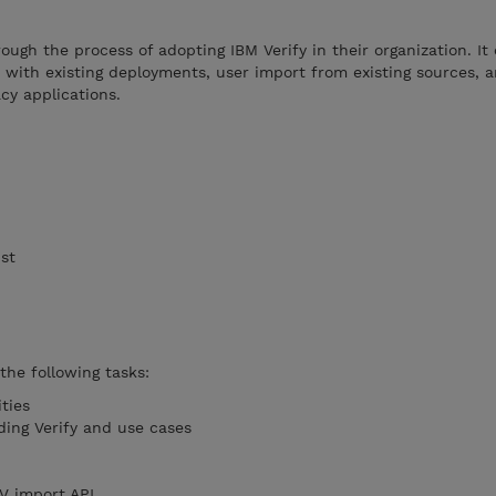
ough the process of adopting IBM Verify in their organization. It
n with existing deployments, user import from existing sources, a
cy applications.
ist
 the following tasks:
ities
ing Verify and use cases
V import API