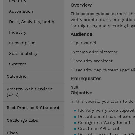
Security
Overview
Automation
This course guides learners thr
Verify architecture, integratio
Data, Analytics, and AI
for migrating and securing lega
Industry
Audience
Subscription
IT personnel
Systems administrator
Sustainability
IT security architect
Systems
IT security deployment special
Calendrier
Prerequisites
null
Amazon Web Services
Objective
(AWS)
In this course, you learn to do
Best Practice & Standard
Identify Verify core capabil
Describe methods of extend
Challenge Labs
Configure a Verify tenant
Create an API client
Cisco
Describe aspects of the CS