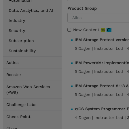
Automation
Product Group
Data, Analytics, and AI
Industry
New Content
Security
IBM Storage Protect versio
Subscription
5 Dagen |
Instructor-Led |
4
Sustainability
Acties
IBM PowerVM: Implementing
5 Dagen |
Instructor-Led |
4
Rooster
IBM Storage Protect 8.1.13
Amazon Web Services
(AWS)
5 Dagen |
Instructor-Led |
4
Challenge Labs
z/OS System Programmer 
Check Point
4 Dagen |
Instructor-Led |
Cisco