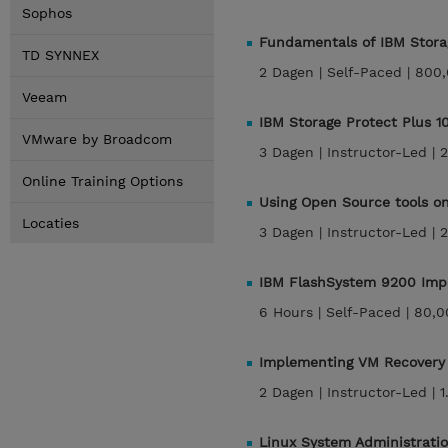
Sophos
Fundamentals of IBM Stora
TD SYNNEX
2 Dagen |
Self-Paced |
800,
Veeam
IBM Storage Protect Plus 1
VMware by Broadcom
3 Dagen |
Instructor-Led |
2
Online Training Options
Using Open Source tools o
Locaties
3 Dagen |
Instructor-Led |
2
IBM FlashSystem 9200 Im
6 Hours |
Self-Paced |
80,0
Implementing VM Recovery
2 Dagen |
Instructor-Led |
1
Linux System Administrat