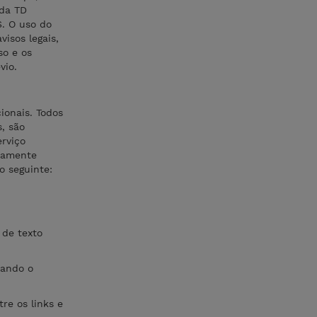
 da TD
. O uso do
isos legais,
so e os
vio.
ionais. Todos
, são
rviço
ssamente
o seguinte:
 de texto
uando o
re os links e