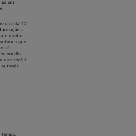
as leis
 e
no site da TD
nformações:
 um direito
 autorais que
 está
declaração
 e que você é
 autorais.
o tempo,