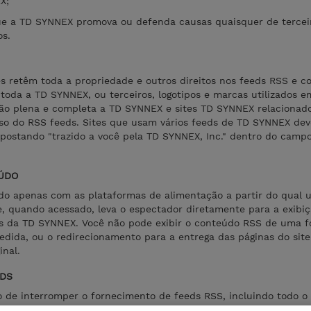
X;
ue a TD SYNNEX promova ou defenda causas quaisquer de terceiro
os.
 retêm toda a propriedade e outros direitos nos feeds RSS e c
 toda a TD SYNNEX, ou terceiros, logotipos e marcas utilizados 
ção plena e completa a TD SYNNEX e sites TD SYNNEX relacionad
so do RSS feeds. Sites que usam vários feeds de TD SYNNEX de
postando "trazido a você pela TD SYNNEX, Inc." dentro do campo
EÚDO
do apenas com as plataformas de alimentação a partir do qual 
e, quando acessado, leva o espectador diretamente para a exibiç
s da TD SYNNEX. Você não pode exibir o conteúdo RSS de uma 
edida, ou o redirecionamento para a entrega das páginas do si
inal.
EDS
o de interromper o fornecimento de feeds RSS, incluindo todo o
que você deixe de acessar, exibir, distribuir ou utilizar de qualq