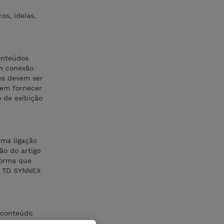
s, ideias,
onteúdos
em conexão
os devem ser
vem fornecer
 de exibição
uma ligação
ão do artigo
forma que
te TD SYNNEX
 conteúdo
uer ou de