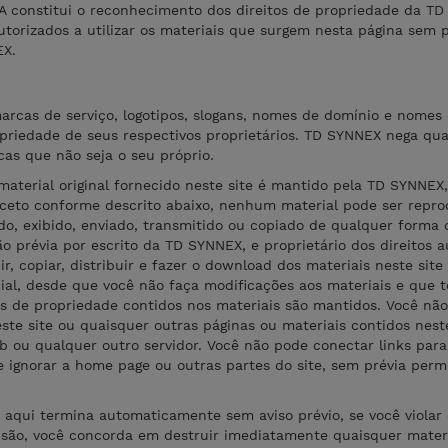
A constitui o reconhecimento dos direitos de propriedade da T
utorizados a utilizar os materiais que surgem nesta página sem 
EX.
marcas de serviço, logotipos, slogans, nomes de domínio e nomes
opriedade de seus respectivos proprietários. TD SYNNEX nega qu
cas que não seja o seu próprio.
 material original fornecido neste site é mantido pela TD SYNNEX
Exceto conforme descrito abaixo, nenhum material pode ser repro
ado, exibido, enviado, transmitido ou copiado de qualquer forma 
 prévia por escrito da TD SYNNEX, e proprietário dos direitos au
r, copiar, distribuir e fazer o download dos materiais neste sit
ial, desde que você não faça modificações aos materiais e que t
sos de propriedade contidos nos materiais são mantidos. Você nã
este site ou quaisquer outras páginas ou materiais contidos nest
b ou qualquer outro servidor. Você não pode conectar links para 
e e ignorar a home page ou outras partes do site, sem prévia perm
aqui termina automaticamente sem aviso prévio, se você violar
isão, você concorda em destruir imediatamente quaisquer mater