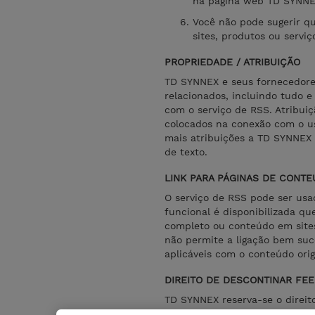
na página web TD SYNNE
Você não pode sugerir q
sites, produtos ou serviç
PROPRIEDADE / ATRIBUIÇÃO
TD SYNNEX e seus fornecedores
relacionados, incluindo tudo e
com o serviço de RSS. Atribui
colocados na conexão com o u
mais atribuições a TD SYNNEX 
de texto.
LINK PARA PÁGINAS DE CONT
O serviço de RSS pode ser usa
funcional é disponibilizada qu
completo ou conteúdo em site
não permite a ligação bem suc
aplicáveis com o conteúdo orig
DIREITO DE DESCONTINAR FE
TD SYNNEX reserva-se o direit
contido no RSS feeds, e exigir 