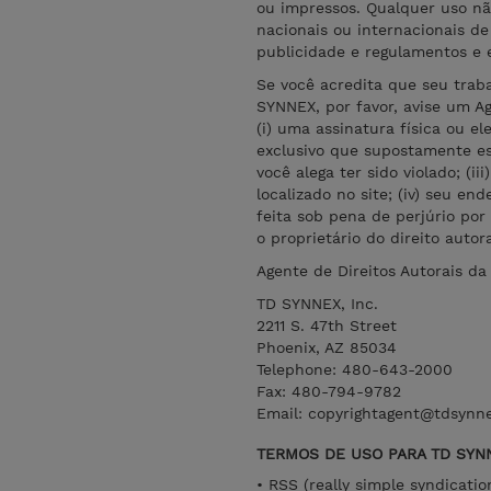
ou impressos. Qualquer uso não
nacionais ou internacionais de 
publicidade e regulamentos e 
Se você acredita que seu trab
SYNNEX, por favor, avise um Ag
(i) uma assinatura física ou e
exclusivo que supostamente est
você alega ter sido violado; (i
localizado no site; (iv) seu e
feita sob pena de perjúrio por
o proprietário do direito autor
Agente de Direitos Autorais d
TD SYNNEX, Inc.
2211 S. 47th Street
Phoenix, AZ 85034
Telephone: 480-643-2000
Fax: 480-794-9782
Email: copyrightagent@tdsynn
TERMOS DE USO PARA TD SYN
• RSS (really simple syndicati