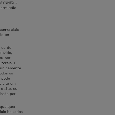
D SYNNEX a
permissão
 comerciais
alquer
, ou do
duzido,
ou por
torais. É
e unicamente
odos os
o pode
e site em
o site, ou
issão por
 qualquer
iais baixados