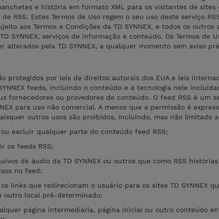
anchetes e história em formato XML para os visitantes de sites
de RSS. Estes Termos de Uso regem o seu uso deste serviço RSS
jeito aos Termos e Condições da TD SYNNEX, e todos os outros av
 TD SYNNEX, serviços de informação e conteúdo. Os Termos de U
r alterados pela TD SYNNEX, a qualquer momento sem aviso pré
protegidos por leis de direitos autorais dos EUA e leis internac
SYNNEX feeds, incluindo o conteúdo e a tecnologia nele incluídas
us fornecedores ou provedores de conteúdo. O feed RSS é um se
NNEX para uso não comercial. A menos que a permissão é expre
isquer outros usos são proibidos, incluindo, mas não limitado a
 ou excluir qualquer parte do conteúdo feed RSS;
ir os feeds RSS;
quivos de áudio da TD SYNNEX ou outros que como RSS histórias
sos no feed;
 os links que redirecionam o usuário para os sites TD SYNNEX q
m outro local pré-determinado;
alquer página intermediária, página inicial ou outro conteúdo ent