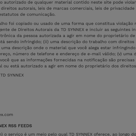
 autorizado de qualquer material contido neste site pode violar 
direitos autorais, leis de marcas comerciais, leis de privacidade
estatutos de comunicação.
alho foi copiado ou usado de uma forma que constitua violação 
ente de Direitos Autorais da TD SYNNEX e incluir as seguintes i
letrônica da pessoa autorizada a agir em nome do proprietário de
á sendo infringido; (ii) uma descrição do trabalho com direitos
ii) uma descrição onde o material que você alega estar infringindo
ndereço, número de telefone e endereço de e-mail válido; (v) uma 
 você que as informações fornecidas na notificação são precisas
al ou está autorizado a agir em nome do proprietário dos direitos
a TD SYNNEX
ex.com
NEX RSS FEEDS
on) o serviço é um meio pelo qual TD SYNNEX oferece, ao longo d