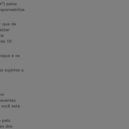
X”) pelos
sponsabiliza
r que de
lizar
me
 da TD
toque e os
o sujeitos a
um
levantes
 você está
o pelo
uso dos