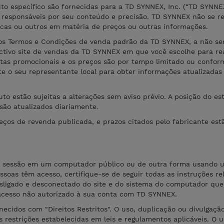
to específico são fornecidas para a TD SYNNEX, Inc. (“TD SYNNE
s responsáveis por seu conteúdo e precisão. TD SYNNEX não se re
ficas ou outros em matéria de preços ou outras informações.
aos Termos e Condições de venda padrão da TD SYNNEX, a não se
ctivo site de vendas da TD SYNNEX em que você escolhe para rea
tas promocionais e os preços são por tempo limitado ou confor
lte o seu representante local para obter informações atualizadas
to estão sujeitas a alterações sem aviso prévio. A posição do es
são atualizados diariamente.
eços de revenda publicada, e prazos citados pelo fabricante estã
sta sessão em um computador público ou de outra forma usando 
soas têm acesso, certifique-se de seguir todas as instruções re
esligado e desconectado do site e do sistema do computador que
acesso não autorizado à sua conta com TD SYNNEX.
rnecidos com "Direitos Restritos". O uso, duplicação ou divulgaçã
s restrições estabelecidas em leis e regulamentos aplicáveis. O 