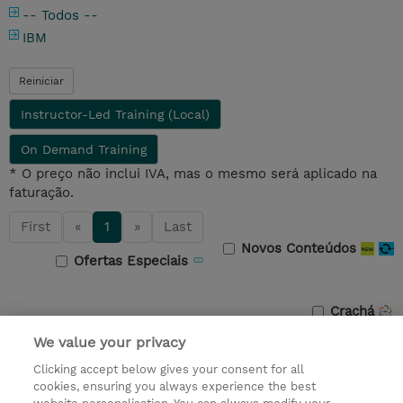
-- Todos --
IBM
Reiniciar
Instructor-Led Training (Local)
On Demand Training
* O preço não inclui IVA, mas o mesmo será aplicado na
faturação.
First
«
1
»
Last
Novos Conteúdos
Ofertas Especiais
Crachá
We value your privacy
Fornecedor
Curso
Duração
Preço
Clicking accept below gives your consent for all
IBM Learning
USD
cookies, ensuring you always experience the best
Registrar