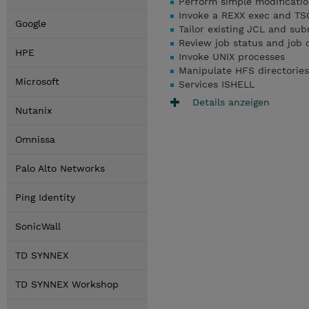
Perform simple modificatio
Invoke a REXX exec and TS
Google
Tailor existing JCL and sub
Review job status and job
HPE
Invoke UNIX processes
Manipulate HFS directories
Microsoft
Services ISHELL
Details anzeigen
Nutanix
Omnissa
Palo Alto Networks
Ping Identity
SonicWall
TD SYNNEX
TD SYNNEX Workshop