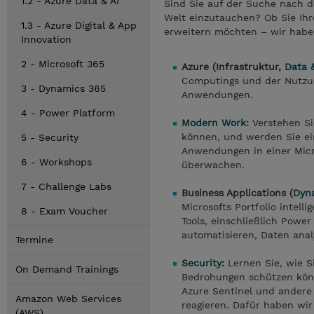
1.2 - Azure Data & AI
Sind Sie auf der Suche nach d
Welt einzutauchen? Ob Sie Ihre
1.3 - Azure Digital & App
erweitern möchten – wir haben
Innovation
2 - Microsoft 365
Azure (Infrastruktur,
Data &
Computings und der Nutzun
3 - Dynamics 365
Anwendungen.
4 - Power Platform
Modern Work
:
Verstehen Sie
können, und werden Sie ein
5 - Security
Anwendungen in einer Micr
6 - Workshops
überwachen.
7 - Challenge Labs
Business Applications (
Dyn
Microsofts Portfolio intel
8 - Exam Voucher
Tools, einschließlich Power
automatisieren, Daten ana
Termine
Security
:
Lernen Sie, wie S
On Demand Trainings
Bedrohungen schützen könn
Azure Sentinel und andere
Amazon Web Services
reagieren. Dafür haben wir
(AWS)