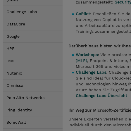
zusammengestellt:
Securit
Challenge Labs
CoPilot
: Erschließen Sie da
Nutzung von Copilot in ve
DataCore
und Arbeitsabläufe zu opti
Trainings zusammengestell
Google
Darüberhinaus bieten wir Ihne
HPE
Workshops
:
Viele praxisori
(MLP)
, Endpoint & Intune,
IBM
Microsoft 365 und vieles m
Challenge Labs
: Challenge 
Nutanix
Sie sind ideal für Cloud-T
und Technologien hinweg Ih
Omnissa
Azure haben Sie Zugriff a
Challenge Labs Übersicht
Palo Alto Networks
Ping Identity
Ihr Weg zur Microsoft-Zertifiz
Unsere Experten verstehen die
SonicWall
individuell durch den Microsof