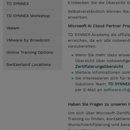
Entdecken Sie die Übersicht 
TD SYNNEX
Selbstverständlich können Si
TD SYNNEX Workshop
erwerben.
Microsoft AI Cloud Partner Pr
Veeam
TD SYNNEX Academy als offiziel
VMware by Broadcom
erreichen, da wir alle notwend
vorzubereiten.
Online Training Options
Wenn Sie mehr dazu wissen
Übersicht über notwendige
Switzerland Locations
Zertifizierungsübersicht
Weitere Informationen zum
Sie interessieren sich fü
Solutions Team:
TD SYNNEX
per E-Mail an
software.ch
Haben Sie Fragen zu unseren M
Um sich über Microsoft-Zertifi
Training zu finden, kontaktier
Wunschzertifizierung und bera