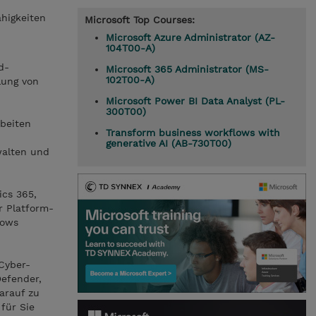
ähigkeiten
Microsoft Top Courses:
Microsoft Azure Administrator (AZ-
104T00-A)
d-
Microsoft 365 Administrator (MS-
102T00-A)
lung von
Microsoft Power BI Data Analyst (PL-
300T00)
rbeiten
Transform business workflows with
generative AI (AB-730T00)
walten und
ics 365,
r Platform-
lows
Cyber-
Defender,
arauf zu
für Sie