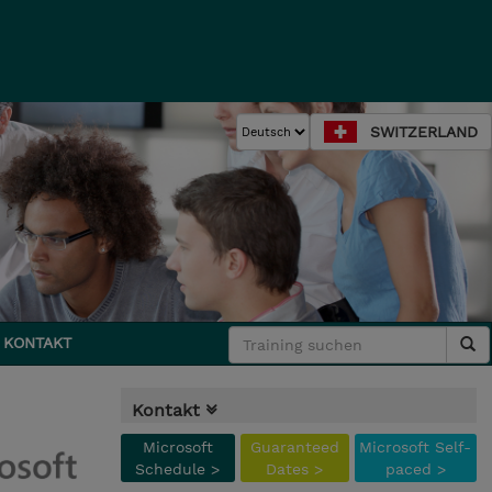
SWITZERLAND
KONTAKT
Kontakt
Microsoft
Guaranteed
Microsoft Self-
Schedule >
Dates >
paced >