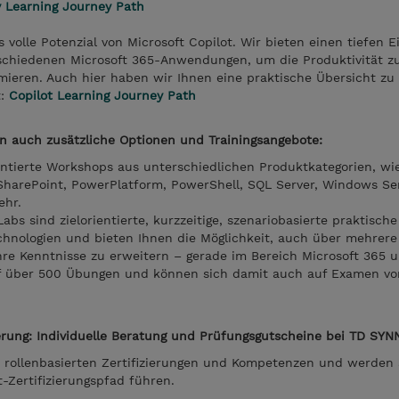
y Learning Journey Path
s volle Potenzial von Microsoft Copilot. Wir bieten einen tiefen Ei
rschiedenen Microsoft 365-Anwendungen, um die Produktivität zu
mieren. Auch hier haben wir Ihnen eine praktische Übersicht zu
t:
Copilot Learning Journey Path
n auch zusätzliche Optionen und Trainingsangebote:
entierte Workshops aus unterschiedlichen Produktkategorien, w
 SharePoint, PowerPlatform, PowerShell, SQL Server, Windows Ser
ehr.
Labs sind zielorientierte, kurzzeitige, szenariobasierte praktisch
echnologien und bieten Ihnen die Möglichkeit, auch über mehrere
re Kenntnisse zu erweitern – gerade im Bereich Microsoft 365 u
uf über 500 Übungen und können sich damit auch auf Examen vor
ierung: Individuelle Beratung und Prüfungsgutscheine bei TD SYN
 rollenbasierten Zertifizierungen und Kompetenzen und werden 
t-Zertifizierungspfad führen.