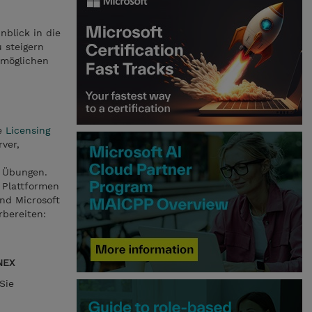
nblick in die
 steigern
 möglichen
ie
Licensing
ver,
e Übungen.
 Plattformen
nd Microsoft
bereiten:
NEX
Sie