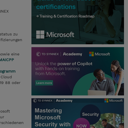
NNEX
status zu
ifizierungen
sowie eine
MAICPP
Programm
 Cloud
 19 88 oder
osoft
zur
erschiedenen