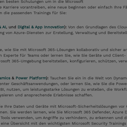
en besten Schulungen um in die Microsoft
 Karriere vorantreiben, eine neue beginnen oder einfach Ihre F
 die passenden Trainings für Sie:
 AI
, und
Digital & App Innovation
):
Von den Grundlagen des Clou
g von Azure-Diensten zur Erstellung, Verwaltung und Bereitstel
, wie Sie mit Microsoft 365-Lösungen kollaborativ und sicher a
 Experte für Teams oder lernen Sie, wie Sie Geräte und Client-
osoft 365-Umgebung bereitstellen, konfigurieren, schützen, ver
amics
&
Power Platform
):
Tauchen Sie ein in die Welt von Dynam
ligenter Geschäftsanwendungen, oder lernen Sie, wie Sie die Powe
 BI, nutzen, um leistungsstarke Lösungen zu erstellen, die Workf
lysieren und ansprechende Erlebnisse schaffen.
ie Ihre Daten und Geräte mit Microsoft-Sicherheitslösungen vor 
en. Sie werden lernen, wie Sie Microsoft 365 Defender, Azure 
 Tools verwenden, um Angriffe zu verhindern, zu erkennen und d
 eine Übersicht mit den wichtigsten Microsoft Security Trainings 