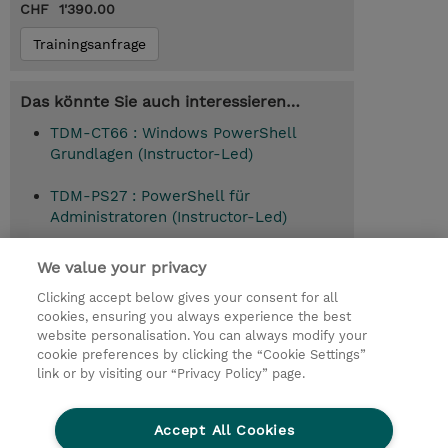
CHF 1'390.00
Trainingsanfrage
Das könnte Sie auch interessieren…
TDM-CT66 : Windows PowerShell
Grundlagen (Instructor-Led)
TDM-PS27 : PowerShell für
Administratoren (Instructor-Led)
TDM-CT68 : PowerShell für
We value your privacy
Administratoren (Instructor-Led)
Clicking accept below gives your consent for all
cookies, ensuring you always experience the best
website personalisation. You can always modify your
cookie preferences by clicking the “Cookie Settings”
© 2026 TD SYNNEX
link or by visiting our “Privacy Policy” page.
Investor relations
Privacy Statement
Ethics and Compliance
Ethics Line
AGB
Accept All Cookies