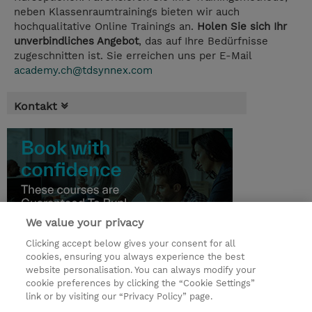
neben Klassenraumtrainings bieten wir auch
hochqualitative Online Trainings an.
Holen Sie sich Ihr
unverbindliches Angebot
, das auf Ihre Bedürfnisse
zugeschnitten ist. Sie erreichen uns per E-Mail
academy.ch@tdsynnex.com
Kontakt
We value your privacy
Clicking accept below gives your consent for all
cookies, ensuring you always experience the best
website personalisation. You can always modify your
cookie preferences by clicking the “Cookie Settings”
© 2026 TD SYNNEX
link or by visiting our “Privacy Policy” page.