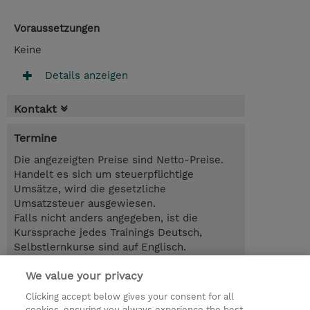
Voraussetzungen
Keine
Details anzeigen
Kontakt
Termine
Die angezeigten Preise sind Netto-Preise.
Handelt es sich um steuerpflichtige
Umsätze, wird die gesetzliche
Umsatzsteuer ausgewiesen.
Falls nicht anders angegeben, ist die
Kurssprache jedes Trainings Deutsch,
Selbstlernkurse sind auf Englisch.
We value your privacy
2.00 Tage
EUR 2.850,00
Clicking accept below gives your consent for all
cookies, ensuring you always experience the best