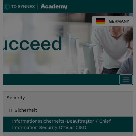
GERMANY
Togg
navi
Security
IT Sicherheit
Informationssicherheits-Beauftragter / Chief
Information Security Officer CISO