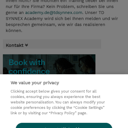
Ihnen nicht? Sie möchten ein Training lieber bei Ihnen
nur für Ihre Firma? Kein Problem, schreiben Sie uns
gerne an
academy.de@tdsynnex.com
. Unser TD
SYNNEX Academy wird sich bei Ihnen melden und wir
besprechen gemeinsam, wie wir das realisieren
können.
Kontakt
We value your privacy
Clicking accept below gives your consent for all
cookies, ensuring you always experience the best
website personalisation. You can always modify your
cookie preferences by clicking the “Cookie Settings”
link or by visiting our “Privacy Policy” page.
© 2026 TD SYNNEX