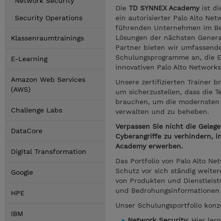
Network Security
Die
TD SYNNEX Academy
ist d
Security Operations
ein autorisierter Palo Alto Net
führenden Unternehmen im Bere
Lösungen der nächsten Generati
Klassenraumtrainings
Partner bieten wir umfassend
Schulungsprogramme an, die Ei
E-Learning
innovativen Palo Alto Network
Amazon Web Services
Unsere zertifizierten Trainer 
(AWS)
um sicherzustellen, dass die T
brauchen, um die modernsten S
Challenge Labs
verwalten und zu beheben.
Verpassen Sie nicht die Gelege
DataCore
Cyberangriffe zu verhindern, 
Academy erwerben.
Digital Transformation
Das Portfolio von Palo Alto N
Schutz vor sich ständig weite
Google
von Produkten und Dienstleist
und Bedrohungsinformationen
HPE
Unser Schulungsportfolio konze
IBM
Network Security
: Hier ler