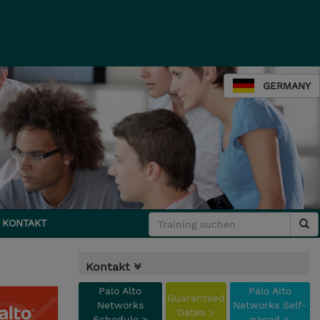
GERMANY
KONTAKT
Kontakt
Palo Alto
Palo Alto
Guaranteed
Networks
Networks Self-
Dates >
Schedule >
paced >