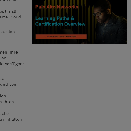
optimal!
isma Cloud.
 stellen
men, Ihre
h an
e verfügbar:
lle
 und von
len
n Ihren
uelle
en Inhalten