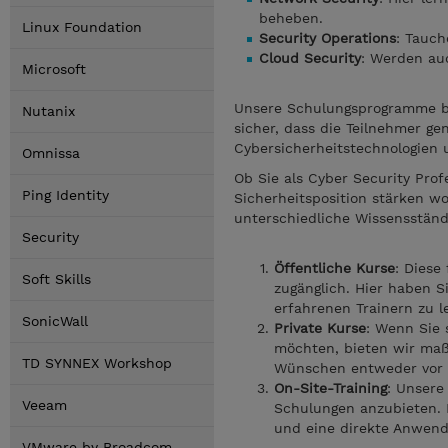
beheben.
Linux Foundation
Security Operations
: Tauch
Cloud Security
: Werden au
Microsoft
Unsere Schulungsprogramme bas
Nutanix
sicher, dass die Teilnehmer g
Cybersicherheitstechnologien 
Omnissa
Ob Sie als Cyber Security Pro
Ping Identity
Sicherheitsposition stärken wo
unterschiedliche Wissensständ
Security
Öffentliche Kurse
: Diese
Soft Skills
zugänglich. Hier haben S
erfahrenen Trainern zu l
SonicWall
Private Kurse
: Wenn Sie 
möchten, bieten wir maß
TD SYNNEX Workshop
Wünschen entweder vor O
On-Site-Training
: Unsere
Veeam
Schulungen anzubieten. 
und eine direkte Anwend
VMware by Broadcom