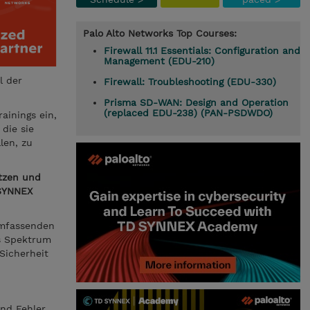
Palo Alto Networks Top Courses:
Firewall 11.1 Essentials: Configuration and
Management (EDU-210)
l der
Firewall: Troubleshooting (EDU-330)
Prisma SD-WAN: Design and Operation
(replaced EDU-238) (PAN-PSDWDO)
ainings ein,
die sie
len, zu
ützen und
 SYNNEX
umfassenden
es Spektrum
Sicherheit
und Fehler