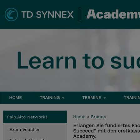
HOME
TRAINING
TERMINE
TRAINI
Home
>
Brands
Palo Alto Networks
Erlangen Sie fundiertes Fa
Exam Voucher
Succeed“ mit den erstklas
Academy.