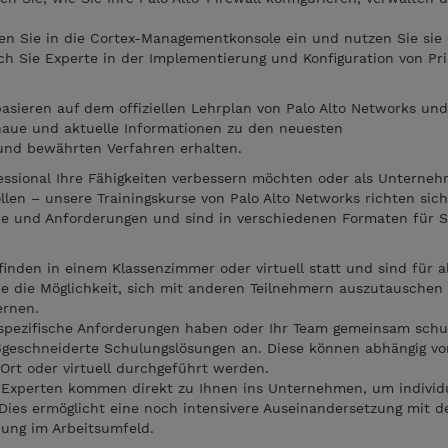
en Sie in die Cortex-Managementkonsole ein und nutzen Sie sie 
ch Sie Experte in der Implementierung und Konfiguration von Pr
ieren auf dem offiziellen Lehrplan von Palo Alto Networks und
enaue und aktuelle Informationen zu den neuesten
und bewährten Verfahren erhalten.
fessional Ihre Fähigkeiten verbessern möchten oder als Unterneh
llen – unsere Trainingskurse von Palo Alto Networks richten sic
e und Anforderungen und sind in verschiedenen Formaten für Si
 finden in einem Klassenzimmer oder virtuell statt und sind für a
ie die Möglichkeit, sich mit anderen Teilnehmern auszutauschen
ernen.
spezifische Anforderungen haben oder Ihr Team gemeinsam schu
geschneiderte Schulungslösungen an. Diese können abhängig vo
rt oder virtuell durchgeführt werden.
 Experten kommen direkt zu Ihnen ins Unternehmen, um individ
Dies ermöglicht eine noch intensivere Auseinandersetzung mit d
ung im Arbeitsumfeld.