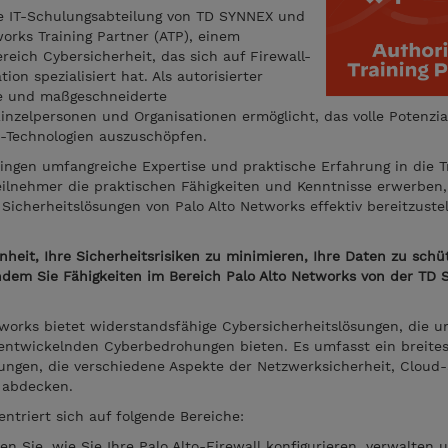
ie IT-Schulungsabteilung von TD SYNNEX und
works Training Partner (ATP), einem
ich Cybersicherheit, das sich auf Firewall-
on spezialisiert hat. Als autorisierter
e und maßgeschneiderte
nzelpersonen und Organisationen ermöglicht, das volle Potenzia
s-Technologien auszuschöpfen.
bringen umfangreiche Expertise und praktische Erfahrung in die Tr
eilnehmer die praktischen Fähigkeiten und Kenntnisse erwerben, 
icherheitslösungen von Palo Alto Networks effektiv bereitzustel
nheit, Ihre Sicherheitsrisiken zu minimieren, Ihre Daten zu sch
indem Sie Fähigkeiten im Bereich Palo Alto Networks von der TD
etworks bietet widerstandsfähige Cybersicherheitslösungen, die 
rentwickelnden Cyberbedrohungen bieten. Es umfasst ein breit
ungen, die verschiedene Aspekte der Netzwerksicherheit, Cloud-
 abdecken.
ntriert sich auf folgende Bereiche:
nen Sie, wie Sie Ihre Palo Alto-Firewall konfigurieren, verwalten 