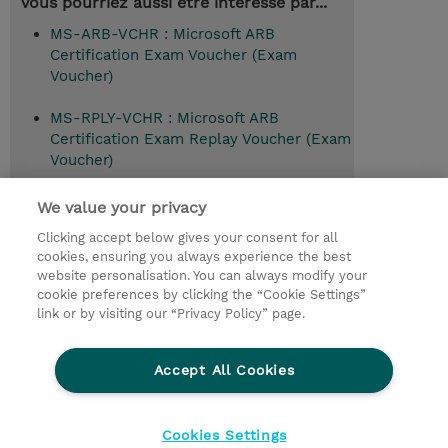
Vous pourriez aussi être intéressé par...
MS-ARB-VCHR : Microsoft ARB
Certification Exam Voucher (Exam
Voucher)
MS-RPLY-VCHR : Microsoft ARB
Certification Exam Replay Voucher (Exam
Voucher)
We value your privacy
Clicking accept below gives your consent for all
© 2026 TD SYNNEX
cookies, ensuring you always experience the best
website personalisation. You can always modify your
Relations Investisseurs
Ethics and Compliance
cookie preferences by clicking the “Cookie Settings”
Ethics Line
Politique Environnementale - RSE
link or by visiting our “Privacy Policy” page.
Conditions générales
Charte de confidentialité
Informations sur le transfert des données
Accept All Cookies
Paramètres des cookies
Mentions légales
Cookies Settings