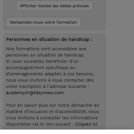
Afficher toutes les dates prévues
Demandez-nous votre formation
Personnes en situation de handicap :
Nos formations sont accessibles aux
personnes en situation de handicap.
Si vous souhaitez bénéficier d'un
accompagnement spécifique ou
d'aménagements adaptés à vos besoins,
nous vous invitons à nous contacter dès
votre inscription à l'adresse suivante :
academy.fr@tdsynnex.com
.
Pour en savoir plus sur notre démarche en
matière d'inclusion et d'accessibilité, nous
vous invitons à consulter les informations
disponibles via le lien suivant :
Cliquez ici
.