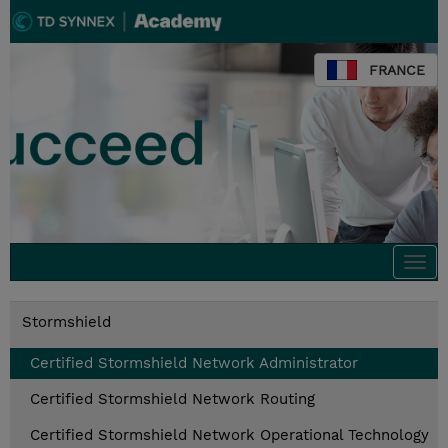
FRANCE
Togg
navi
Stormshield
Certified Stormshield Network Administrator
Certified Stormshield Network Routing
Certified Stormshield Network Operational Technology