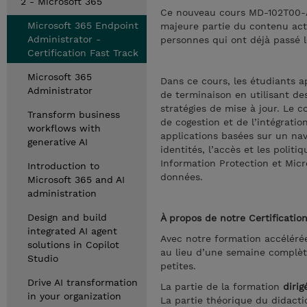
2 - Microsoft 365
Ce nouveau cours MD-102T00-A
Microsoft 365 Endpoint
majeure partie du contenu act
Administrator -
personnes qui ont déjà passé l
Certification Fast Track
Microsoft 365
Dans ce cours, les étudiants a
Administrator
de terminaison en utilisant d
stratégies de mise à jour. Le 
Transform business
de cogestion et de l’intégratio
workflows with
applications basées sur un navi
generative AI
identités, l’accès et les polit
Information Protection et Micr
Introduction to
données.
Microsoft 365 and AI
administration
Design and build
À propos de notre Certificatio
integrated AI agent
Avec notre formation accélérée 
solutions in Copilot
au lieu d’une semaine complète
Studio
petites.
Drive AI transformation
La partie de la formation
dirig
in your organization
La partie théorique du didacti