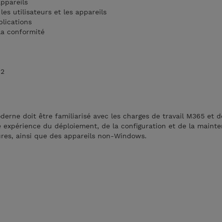
appareils
les utilisateurs et les appareils
plications
 la conformité
2
erne doit être familiarisé avec les charges de travail M365 et d
 expérience du déploiement, de la configuration et de la maint
ures, ainsi que des appareils non-Windows.