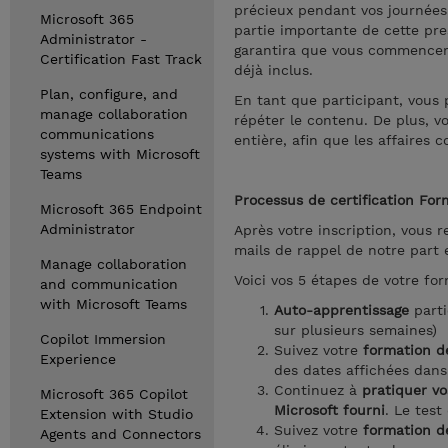
précieux pendant vos journées 
Microsoft 365
partie importante de cette pr
Administrator -
garantira que vous commencere
Certification Fast Track
déjà inclus.
Plan, configure, and
En tant que participant, vous 
manage collaboration
répéter le contenu. De plus, 
communications
entière, afin que les affaires 
systems with Microsoft
Teams
Processus de certification For
Microsoft 365 Endpoint
Administrator
Après votre inscription, vous
mails de rappel de notre part 
Manage collaboration
Voici vos 5 étapes de votre for
and communication
with Microsoft Teams
Auto-apprentissage
parti
sur plusieurs semaines)
Copilot Immersion
Suivez votre
formation de
Experience
des dates affichées dans 
Continuez à
pratiquer vo
Microsoft 365 Copilot
Microsoft fourni
. Le test
Extension with Studio
Suivez votre
formation de
Agents and Connectors