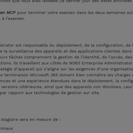
tions que vous avez laissées (le dernier jour des dates affichées
men MCP
pour terminer votre examen dans les deux semaines sui
 à l’examen.
trator est responsable du déploiement, de la configuration, de 
de la surveillance des appareils et des applications clientes dans
urs tâches comprennent la gestion de l’identité, de l’accès, des 
tions. Ils travaillent aux côtés de M365 Enterprise Administrato
atégie d’appareil qui s’aligne sur les exigences d’une organisati
e terminaison Microsoft 365 doivent bien connaître les charges d
ces et une expérience étendues dans le déploiement, la configu
versions ultérieures, ainsi que des appareils non Windows. Leur
 par rapport aux technologies de gestion sur site.
e stagiaire sera en mesure de :
rminaux