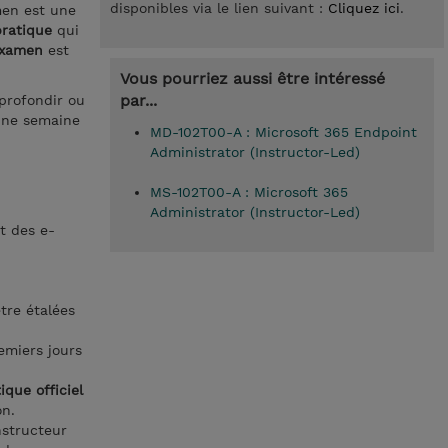
disponibles via le lien suivant :
Cliquez ici
.
men est une
pratique
qui
examen
est
Vous pourriez aussi être intéressé
par...
pprofondir ou
 une semaine
MD-102T00-A : Microsoft 365 Endpoint
Administrator (Instructor-Led)
MS-102T00-A : Microsoft 365
Administrator (Instructor-Led)
t des e-
tre étalées
remiers jours
ique officiel
on.
instructeur