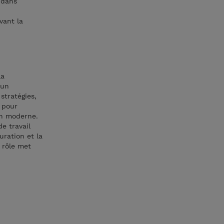
 dans
vant la
la
 un
stratégies,
r pour
on moderne.
e travail
ration et la
 rôle met