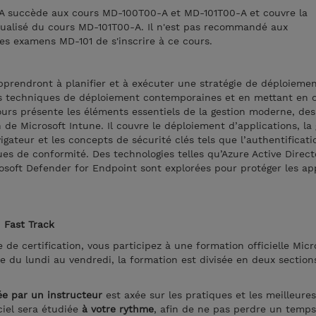
 succède aux cours MD-100T00-A et MD-101T00-A et couvre la
ualisé du cours MD-101T00-A. Il n'est pas recommandé aux
es examens MD-101 de s'inscrire à ce cours.
pprendront à planifier et à exécuter une stratégie de déploieme
es techniques de déploiement contemporaines et en mettant en
cours présente les éléments essentiels de la gestion moderne, de
n de Microsoft Intune. Il couvre le déploiement d’applications, la
gateur et les concepts de sécurité clés tels que l’authentificatio
iques de conformité. Des technologies telles qu’Azure Active Direct
osoft Defender for Endpoint sont explorées pour protéger les app
n Fast Track
de certification, vous participez à une formation officielle Micr
 du lundi au vendredi, la formation est divisée en deux section
ée par un instructeur
est axée sur les pratiques et les meilleures
ciel sera étudiée
à votre rythme
, afin de ne pas perdre un temps