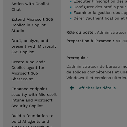
Exécuter l’inscription des 
Action with Copilot
Configurer des profils pour 
Chat
Examiner la gestion des ap
Gérer l’authentification et
Extend Microsoft 365
Copilot in Copilot
Studio
Rôle du poste
: Administrateur
Draft, analyze, and
Préparation à l’examen :
MD-10
present with Microsoft
365 Copilot
Prérequis :
Create a no-code
L’administrateur de bureau mod
Copilot agent for
de solides compétences et une
Microsoft 365
Windows 11 et versions ultérie
SharePoint
Afficher les détails
Enhance endpoint
security with Microsoft
Intune and Microsoft
Security Copilot
Build a foundation to
build AI agents and