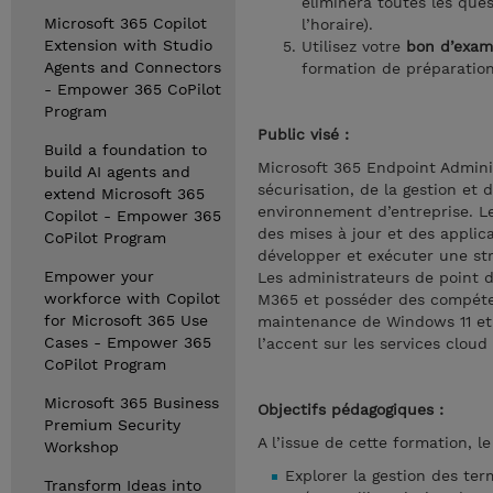
éliminera toutes les ques
Microsoft 365 Copilot
l’horaire).
Extension with Studio
Utilisez votre
bon d’exa
Agents and Connectors
formation de préparation
- Empower 365 CoPilot
Program
Public visé :
Build a foundation to
Microsoft 365 Endpoint Adminis
build AI agents and
sécurisation, de la gestion et 
extend Microsoft 365
environnement d’entreprise. Le
Copilot - Empower 365
des mises à jour et des applica
CoPilot Program
développer et exécuter une str
Empower your
Les administrateurs de point d
workforce with Copilot
M365 et posséder des compéten
for Microsoft 365 Use
maintenance de Windows 11 et 
Cases - Empower 365
l’accent sur les services cloud
CoPilot Program
Microsoft 365 Business
Objectifs pédagogiques :
Premium Security
A l’issue de cette formation, l
Workshop
Explorer la gestion des te
Transform Ideas into