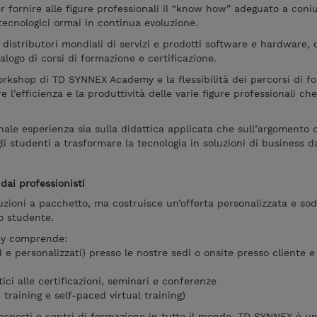
r fornire alle figure professionali il “know how” adeguato a coni
tecnologici ormai in continua evoluzione.
istributori mondiali di servizi e prodotti software e hardware, o
logo di corsi di formazione e certificazione.
workshop di TD SYNNEX Academy e la flessibilità dei percorsi di f
e l’efficienza e la produttività delle varie figure professionali c
ale esperienza sia sulla didattica applicata che sull’argomento d
i studenti a trasformare la tecnologia in soluzioni di business d
dai professionisti
zioni a pacchetto, ma costruisce un’offerta personalizzata e so
lo studente.
my comprende:
 e personalizzati) presso le nostre sedi o onsite presso cliente e
ci alle certificazioni, seminari e conferenze
raining e self-paced virtual training)
esperti e centri di formazione in tutto il mondo, TD SYNNEX è u