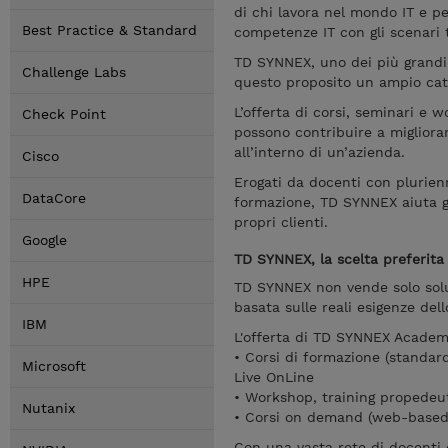
di chi lavora nel mondo IT e pe
Best Practice & Standard
competenze IT con gli scenari 
TD SYNNEX, uno dei più grandi d
Challenge Labs
questo proposito un ampio cata
L’offerta di corsi, seminari e 
Check Point
possono contribuire a migliorar
all’interno di un’azienda.
Cisco
Erogati da docenti con plurienn
DataCore
formazione, TD SYNNEX aiuta gl
propri clienti.
Google
TD SYNNEX, la scelta preferita 
HPE
TD SYNNEX non vende solo solu
basata sulle reali esigenze del
IBM
L'offerta di TD SYNNEX Acade
• Corsi di formazione (standard
Microsoft
Live OnLine
• Workshop, training propedeuti
Nutanix
• Corsi on demand (web-based t
Con una vasta rete di docenti 