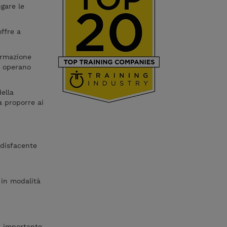
ugare le
ffre a
ormazione
he operano
ella
a proporre ai
ddisfacente
 in modalità
n importante