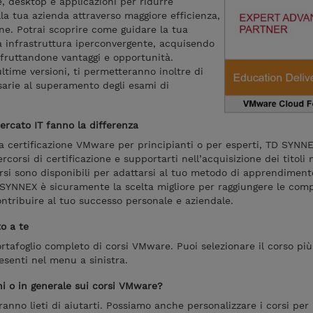
ge, desktop e applicazioni per ridurre
ella tua azienda attraverso maggiore efficienza,
ione. Potrai scoprire come guidare la tua
a infrastruttura iperconvergente, acquisendo
fruttandone vantaggi e opportunità.
ultime versioni, ti permetteranno inoltre di
arie al superamento degli esami di
ercato IT fanno la differenza
a certificazione VMware per principianti o per esperti, TD SYNNE
rcorsi di certificazione e supportarti nell’acquisizione dei titoli 
orsi sono disponibili per adattarsi al tuo metodo di apprendiment
D SYNNEX è sicuramente la scelta migliore per raggiungere le com
ntribuire al tuo successo personale e aziendale.
to a te
tafoglio completo di corsi VMware. Puoi selezionare il corso più
esenti nel menu a sinistra.
ni o in generale sui corsi VMware?
aranno lieti di aiutarti. Possiamo anche personalizzare i corsi per