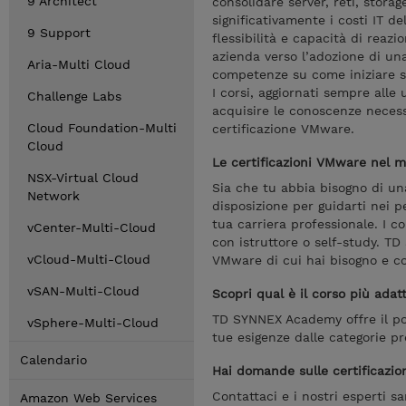
9 Architect
consolidare server, reti, stora
significativamente i costi IT d
9 Support
flessibilità e capacità di reaz
azienda verso l’adozione di un
Aria-Multi Cloud
competenze su come iniziare s
I corsi, aggiornati sempre alle 
Challenge Labs
acquisire le conoscenze necess
Cloud Foundation-Multi
certificazione VMware.
Cloud
Le certificazioni VMware nel m
NSX-Virtual Cloud
Sia che tu abbia bisogno di un
Network
disposizione per guidarti nei pe
tua carriera professionale. I c
vCenter-Multi-Cloud
con istruttore o self-study. T
vCloud-Multi-Cloud
VMware di cui hai bisogno e co
vSAN-Multi-Cloud
Scopri qual è il corso più adat
TD SYNNEX Academy offre il por
vSphere-Multi-Cloud
tue esigenze dalle categorie pr
Calendario
Hai domande sulle certificazio
Contattaci e i nostri esperti s
Amazon Web Services