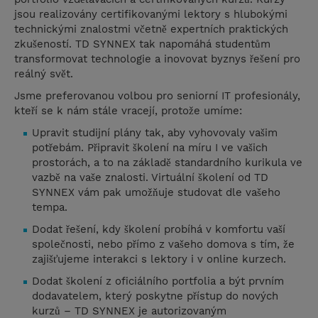
jsou realizovány certifikovanými lektory s hlubokými
technickými znalostmi včetně expertních praktických
zkušeností. TD SYNNEX tak napomáhá studentům
transformovat technologie a inovovat byznys řešení pro
reálný svět.
Jsme preferovanou volbou pro seniorní IT profesionály,
kteří se k nám stále vracejí, protože umíme:
Upravit studijní plány tak, aby vyhovovaly vašim
potřebám. Připravit školení na míru I ve vašich
prostorách, a to na základě standardního kurikula ve
vazbě na vaše znalosti. Virtuální školení od TD
SYNNEX vám pak umožňuje studovat dle vašeho
tempa.
Dodat řešení, kdy školení probíhá v komfortu vaší
společnosti, nebo přímo z vašeho domova s tím, že
zajišťujeme interakci s lektory i v online kurzech.
Dodat školení z oficiálního portfolia a být prvním
dodavatelem, který poskytne přístup do nových
kurzů – TD SYNNEX je autorizovaným