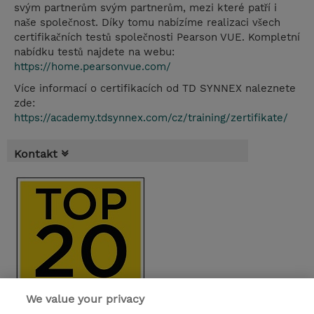
svým partnerům svým partnerům, mezi které patří i
naše společnost. Díky tomu nabízíme realizaci všech
certifikačních testů společnosti Pearson VUE. Kompletní
nabídku testů najdete na webu:
https://home.pearsonvue.com/
Více informací o certifikacích od TD SYNNEX naleznete
zde:
https://academy.tdsynnex.com/cz/training/zertifikate/
Kontakt
We value your privacy