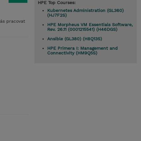
HPE Top Courses:
Kubernetes Administration (GL360)
(HJ7F2S)
vás pracovat
HPE Morpheus VM Essentials Software,
Rev. 26.11 (0001215541) (H46DGS)
Ansible (GL380) (H8Q13S)
HPE Primera I: Management and
Connectivity (HM9Q5S)