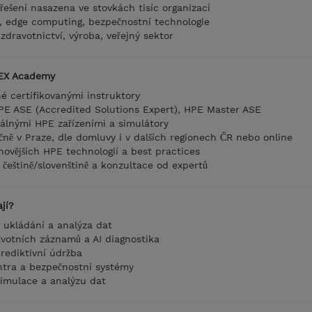
ešení nasazena ve stovkách tisíc organizací
, edge computing, bezpečnostní technologie
zdravotnictví, výroba, veřejný sektor
NEX Academy
 certifikovanými instruktory
E ASE (Accredited Solutions Expert), HPE Master ASE
álnými HPE zařízeními a simulátory
ně v Praze, dle domluvy i v dalších regionech ČR nebo online
ovějších HPE technologií a best practices
 češtině/slovenštině a konzultace od expertů
jí?
ukládání a analýza dat
votních záznamů a AI diagnostika
rediktivní údržba
tra a bezpečnostní systémy
imulace a analýzu dat