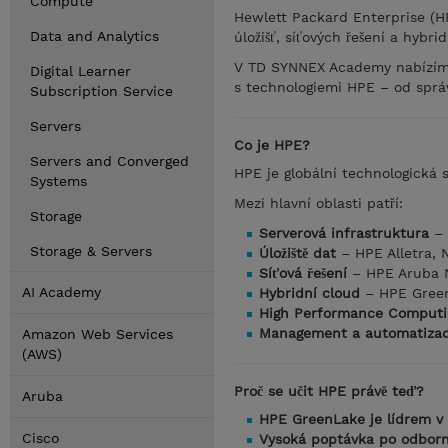
Compute
Hewlett Packard Enterprise (HP
Data and Analytics
úložišť, síťových řešení a hybri
V TD SYNNEX Academy nabízíme o
Digital Learner
s technologiemi HPE – od správ
Subscription Service
Servers
Co je HPE?
Servers and Converged
HPE je globální technologická 
Systems
Mezi hlavní oblasti patří:
Storage
Serverová infrastruktura
– 
Storage & Servers
Úložiště dat
– HPE Alletra, 
Síťová řešení
– HPE Aruba 
AI Academy
Hybridní cloud
– HPE Gree
High Performance Computi
Management a automatiza
Amazon Web Services
(AWS)
Proč se učit HPE právě teď?
Aruba
HPE GreenLake je lídrem v
Cisco
Vysoká poptávka po odborní