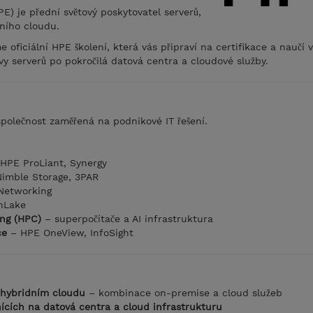
E) je přední světový poskytovatel serverů,
dního cloudu.
ficiální HPE školení, která vás připraví na certifikace a naučí 
y serverů po pokročilá datová centra a cloudové služby.
společnost zaměřená na podnikové IT řešení.
HPE ProLiant, Synergy
Nimble Storage, 3PAR
Networking
nLake
ng (HPC)
– superpočítače a AI infrastruktura
ce
– HPE OneView, InfoSight
 hybridním cloudu
– kombinace on-premise a cloud služeb
cích na datová centra a cloud infrastrukturu