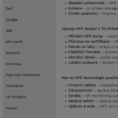
Globální přítomnost
– HPE ř
Inovace
– AI-driven storage
Dell
Široké uplatnění
– finance, 
Google
Výhody HPE školení v TD SYN
IBM
Oficiální HPE kurzy
– vedené
Příprava na certifikace
– HP
Microsoft
Hands-on laby
– práce s re
Flexibilní formáty
– prezenč
Nutanix
Aktuální obsah
– podle nejn
Lokální podpora
– školení v
Omnissa
Palo Alto Networks
Kde se HPE technologie používa
Finanční sektor
– bezpečné 
PROXMOX
Zdravotnictví
– správa zdra
Výroba
– IoT monitoring a p
TD SYNNEX
Veřejný sektor
– datová cen
Výzkum a věda
– HPC pro s
Veeam