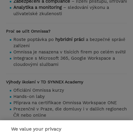
Zabezpečení a compliance
– řízení přístupu, šifrování
Analytika a monitoring
– sledování výkonu a
uživatelské zkušenosti
Proč se učit Omnissa?
Roste poptávka po
hybridní práci
a bezpečné správě
zařízení
Omnissa je nasazena v tisících firem po celém světě
Integrace s Microsoft 365, Google Workspace a
cloudovými službami
Výhody školení v TD SYNNEX Academy
Oficiální Omnissa kurzy
Hands-on laby
Příprava na certifikace Omnissa Workspace ONE
Prezenčně v Praze, dle domluvy i v dalších regionech
ČR nebo online
Kontakt
We value your privacy