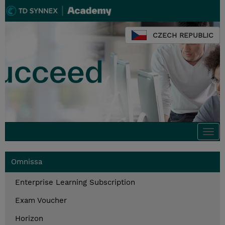
CZECH REPUBLIC
Togg
navi
Omnissa
Enterprise Learning Subscription
Exam Voucher
Horizon