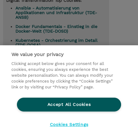
Digital Transformation Top Courses:
Ansible - Automatisierung von
Applikationen und Infrastruktur (TDE-
ANSB)
Docker Fundamentals - Einstieg in die
Docker-Welt (TDE-DOSD)
Kubernetes - Orchestrierung im Detail
(TDE-DOSA)
We value your privacy
Git und GitLab - Bausteine für CI/CD (TDE-
GITA)
Clicking accept below gives your consent for all
GitLab Advanced - Anwendung von CI und
cookies, ensuring you always experience the best
DevOps Integrationen (TDE-GITB)
website personalisation. You can always modify your
cookie preferences by clicking the “Cookie Settings”
link or by visiting our “Privacy Policy” page.
© 2026 TD SYNNEX
Accept All Cookies
Investor relations
Ethics and Compliance
Ethics Line
Datenschutz
AGB
Impressum
Cookies Settings
Cookie Einstellungen