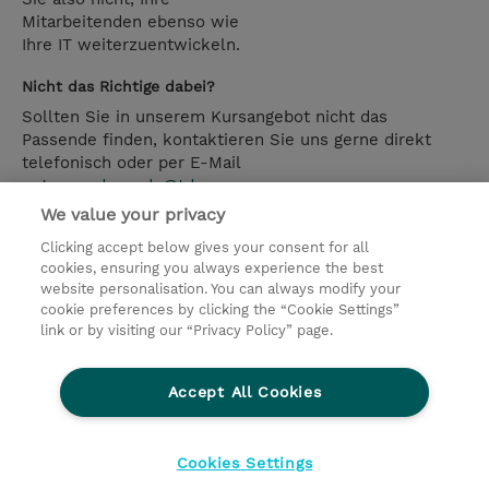
Mitarbeitenden ebenso wie
Ihre IT weiterzuentwickeln.
Nicht das Richtige dabei?
Sollten Sie in unserem Kursangebot nicht das
Passende finden, kontaktieren Sie uns gerne direkt
telefonisch oder per E-Mail
unter
academy.de@tdsynnex.com
.
We value your privacy
Kontakt
Clicking accept below gives your consent for all
cookies, ensuring you always experience the best
Soft Skills Schedule >
Guaranteed Dates >
website personalisation. You can always modify your
cookie preferences by clicking the “Cookie Settings”
link or by visiting our “Privacy Policy” page.
© 2026 TD SYNNEX
Accept All Cookies
Investor relations
Ethics and Compliance
Ethics Line
Datenschutz
AGB
Impressum
Cookies Settings
Cookie Einstellungen