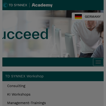
GERMANY
Togg
navi
TD SYNNEX Workshop
Consulting
KI Workshops
Management-Trainings