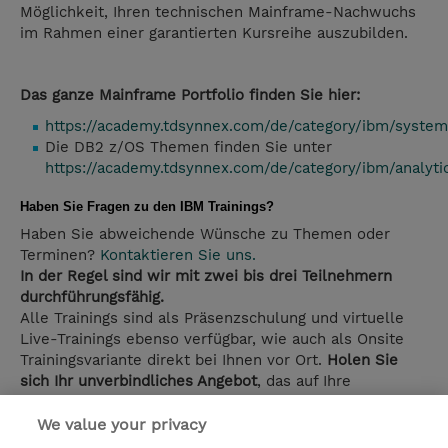
Möglichkeit, Ihren technischen Mainframe-Nachwuchs
im Rahmen einer garantierten Kursreihe auszubilden.
Das ganze Mainframe Portfolio finden Sie hier:
https://academy.tdsynnex.com/de/category/ibm/system
Die DB2 z/OS Themen finden Sie unter
https://academy.tdsynnex.com/de/category/ibm/analyti
Haben Sie Fragen zu den IBM Trainings?
Haben Sie abweichende Wünsche zu Themen oder
Terminen?
Kontaktieren Sie uns.
In der Regel sind wir mit zwei bis drei Teilnehmern
durchführungsfähig.
Alle Trainings sind als Präsenzschulung und virtuelle
Live-Trainings ebenso verfügbar, wie auch als Onsite
Trainingsvariante direkt bei Ihnen vor Ort.
Holen Sie
sich Ihr unverbindliches Angebot
, das auf Ihre
Bedürfnisse zugeschnitten ist.
We value your privacy
Sie erreichen uns per E-Mail an