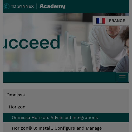
FRANCE
Togg
navi
Omnissa
Horizon
Omnissa Horizon: Advanced Integrations
Horizon® 8: Install, Configure and Manage