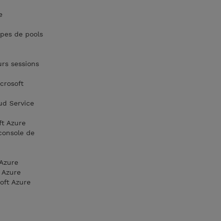
e
upes de pools
urs sessions
crosoft
ud Service
ft Azure
 console de
 Azure
 Azure
oft Azure