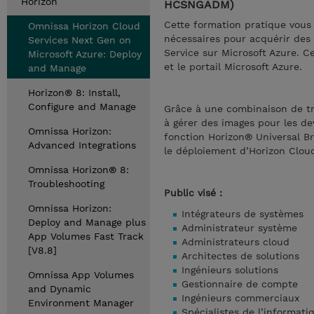
Horizon
HCSNGADM)
Cette formation pratique vous
Omnissa Horizon Cloud
nécessaires pour acquérir des
Services Next Gen on
Service sur Microsoft Azure. C
Microsoft Azure: Deploy
et le portail Microsoft Azure.
and Manage
Horizon® 8: Install,
Configure and Manage
Grâce à une combinaison de tr
à gérer des images pour les de
Omnissa Horizon:
fonction Horizon® Universal 
Advanced Integrations
le déploiement d’Horizon Cloud
Omnissa Horizon® 8:
Troubleshooting
Public visé :
Omnissa Horizon:
Intégrateurs de systèmes
Deploy and Manage plus
Administrateur système
App Volumes Fast Track
Administrateurs cloud
[V8.8]
Architectes de solutions
Ingénieurs solutions
Omnissa App Volumes
Gestionnaire de compte
and Dynamic
Ingénieurs commerciaux
Environment Manager
Spécialistes de l’informatiq