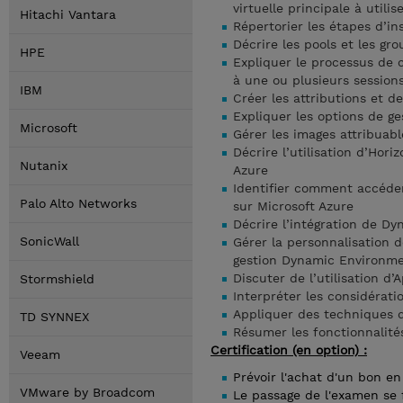
virtuelle principale à utili
Hitachi Vantara
Répertorier les étapes d’ins
Décrire les pools et les gr
HPE
Expliquer le processus de c
à une ou plusieurs sessions
IBM
Créer les attributions et d
Expliquer les options de ge
Microsoft
Gérer les images attribuabl
Décrire l’utilisation d’Ho
Nutanix
Azure
Identifier comment accéder 
Palo Alto Networks
sur Microsoft Azure
Décrire l’intégration de D
SonicWall
Gérer la personnalisation de
gestion Dynamic Environmen
Discuter de l’utilisation d
Stormshield
Interpréter les considératio
Appliquer des techniques d
TD SYNNEX
Résumer les fonctionnalités
Certification (en option) :
Veeam
Prévoir l'achat d'un bon e
VMware by Broadcom
Le passage de l'examen se 