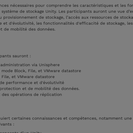
nces nécessaires pour comprendre les caractéristiques et les fo
’un système de stockage Unity. Les participants auront une vue d
u provisionnement de stockage, l’accès aux ressources de stocka
et d'évolutivité, les fonctionnalités d'efficacité de stockage, les
et de mobilité des données.
ipants sauront :
’administration via Unisphere
n mode Block, File, et VMware datastore
 File, et VMware datastore
 de performance et d'évolutivité
s protection et de mobilité des données.
 des opérations de réplication
equiert certaines connaissances et compétences, notamment une
ivants :