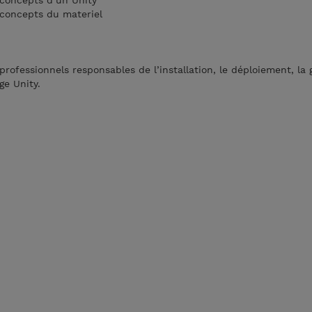
 concepts d’un Unity
 concepts du materiel
rofessionnels responsables de l’installation, le déploiement, la g
ge Unity.