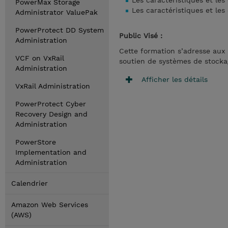
Les caractéristiques et les
PowerMax Storage
Les caractéristiques et les
Administrator ValuePak
PowerProtect DD System
Public Visé :
Administration
Cette formation s’adresse aux p
VCF on VxRail
soutien de systèmes de stocka
Administration
Afficher les détails
VxRail Administration
PowerProtect Cyber
Recovery Design and
Administration
PowerStore
Implementation and
Administration
Calendrier
Amazon Web Services
(AWS)