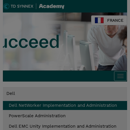
FRANCE
Togg
navi
Dell
Dell NetWorker Implementation and Administration
PowerScale Administration
Dell EMC Unity Implementation and Administration