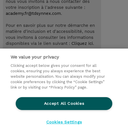
nous vous invitons à nous contacter dès
votre inscription à l'adresse suivante :
academy.fr@tdsynnex.com
.
Pour en savoir plus sur notre démarche en
matière d'inclusion et d'accessibilité, nous
vous invitons à consulter les informations
disponibles via le lien suivant :
Cliquez ici
.
We value your privacy
Clicking accept below gives your consent for all
© 2026 TD SYNNEX
cookies, ensuring you always experience the best
website personalisation. You can always modify your
Relations Investisseurs
Ethics and Compliance
cookie preferences by clicking the “Cookie Settings”
Ethics Line
Politique Environnementale - RSE
link or by visiting our “Privacy Policy” page.
Conditions générales
Charte de confidentialité
Informations sur le transfert des données
Accept All Cookies
Paramètres des cookies
Mentions légales
Cookies Settings