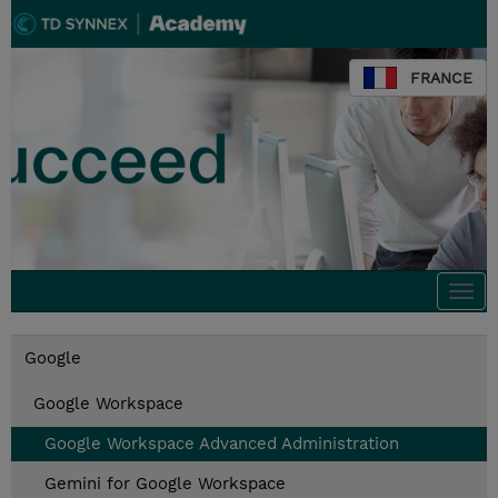
FRANCE
Togg
navi
Google
Google Workspace
Google Workspace Advanced Administration
Gemini for Google Workspace