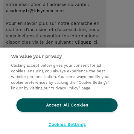
votre inscription à l'adresse suivante :
academy.fr@tdsynnex.com
.
Pour en savoir plus sur notre démarche en
matière d'inclusion et d'accessibilité, nous
vous invitons à consulter les informations
disponibles via le lien suivant :
Cliquez ici
.
We value your privacy
Clicking accept below gives your consent for all
© 2026 TD SYNNEX
cookies, ensuring you always experience the best
website personalisation. You can always modify your
Relations Investisseurs
Ethics and Compliance
cookie preferences by clicking the “Cookie Settings”
Ethics Line
Politique Environnementale - RSE
link or by visiting our “Privacy Policy” page.
Conditions générales
Charte de confidentialité
Informations sur le transfert des données
Accept All Cookies
Paramètres des cookies
Mentions légales
Cookies Settings