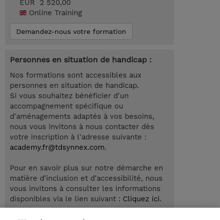
EUR 2 520,00
Online Training
Demandez-nous votre formation
Personnes en situation de handicap :
Nos formations sont accessibles aux
personnes en situation de handicap.
Si vous souhaitez bénéficier d'un
accompagnement spécifique ou
d'aménagements adaptés à vos besoins,
nous vous invitons à nous contacter dès
votre inscription à l'adresse suivante :
academy.fr@tdsynnex.com
.
Pour en savoir plus sur notre démarche en
matière d'inclusion et d'accessibilité, nous
vous invitons à consulter les informations
disponibles via le lien suivant :
Cliquez ici
.