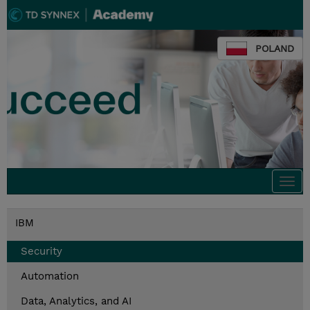
POLAND
Togg
navi
IBM
Security
Automation
Data, Analytics, and AI