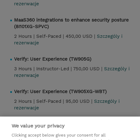
rezerwacje
MaaS360 integrations to enhance security posture
(8I101XG-SPVC)
2 Hours |
Self-Paced |
450,00 USD |
Szczególy i
rezerwacje
Verify: User Experience (TW905G)
3 Hours |
Instructor-Led |
750,00 USD |
Szczególy i
rezerwacje
Verify: User Experience (TW905XG-WBT)
2 Hours |
Self-Paced |
95,00 USD |
Szczególy i
rezerwacje
We value your privacy
Kontakt
Clicking accept below gives your consent for all