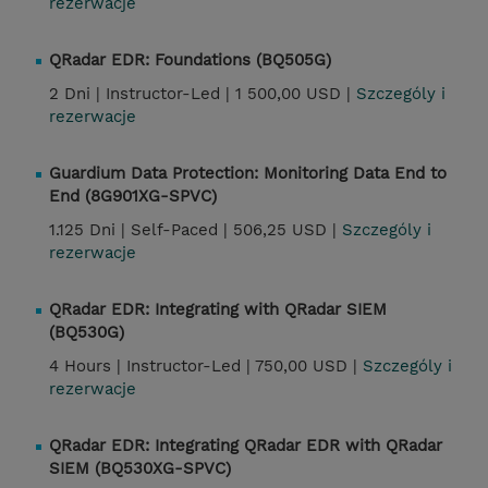
rezerwacje
QRadar EDR: Foundations (BQ505G)
2 Dni |
Instructor-Led |
1 500,00 USD |
Szczególy i
rezerwacje
Guardium Data Protection: Monitoring Data End to
End (8G901XG-SPVC)
1.125 Dni |
Self-Paced |
506,25 USD |
Szczególy i
rezerwacje
QRadar EDR: Integrating with QRadar SIEM
(BQ530G)
4 Hours |
Instructor-Led |
750,00 USD |
Szczególy i
rezerwacje
QRadar EDR: Integrating QRadar EDR with QRadar
SIEM (BQ530XG-SPVC)