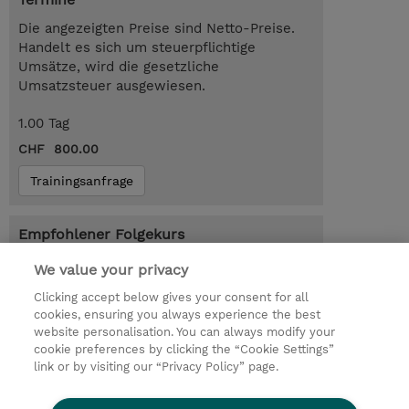
Die angezeigten Preise sind Netto-Preise.
Handelt es sich um steuerpflichtige
Umsätze, wird die gesetzliche
Umsatzsteuer ausgewiesen.
1.00 Tag
CHF 800.00
Trainingsanfrage
Empfohlener Folgekurs
Software Asset Management (SAM)
We value your privacy
Professional (TDM-SAMprof)
Clicking accept below gives your consent for all
cookies, ensuring you always experience the best
website personalisation. You can always modify your
cookie preferences by clicking the “Cookie Settings”
© 2026 TD SYNNEX
link or by visiting our “Privacy Policy” page.
Investor relations
Privacy Statement