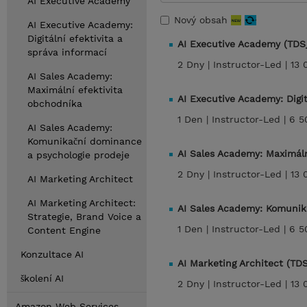
AI Executive Academy
Nový obsah
AI Executive Academy:
Digitální efektivita a
AI Executive Academy (TDS
správa informací
2 Dny |
Instructor-Led |
13 
AI Sales Academy:
Maximální efektivita
AI Executive Academy: Digit
obchodníka
1 Den |
Instructor-Led |
6 5
AI Sales Academy:
Komunikační dominance
AI Sales Academy: Maximáln
a psychologie prodeje
2 Dny |
Instructor-Led |
13 
AI Marketing Architect
AI Marketing Architect:
AI Sales Academy: Komunik
Strategie, Brand Voice a
1 Den |
Instructor-Led |
6 5
Content Engine
Konzultace AI
AI Marketing Architect (TD
školení AI
2 Dny |
Instructor-Led |
13 
Amazon Web Services