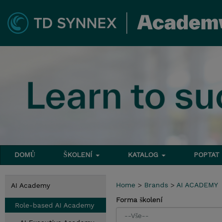
DOMŮ
ŠKOLENÍ
KATALOG
POPTAT
Home
>
Brands
>
AI ACADEMY
AI Academy
Forma školení
Role-based AI Academy