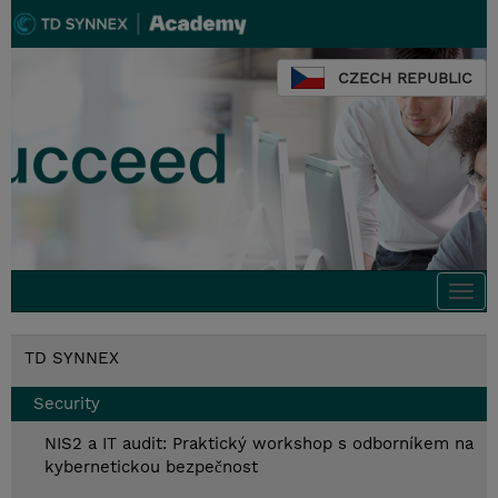
CZECH REPUBLIC
Togg
navi
TD SYNNEX
Security
NIS2 a IT audit: Praktický workshop s odborníkem na
kybernetickou bezpečnost