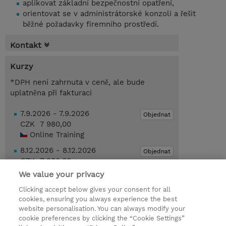
aplikovat základní bezpečnostní opatření,
orientovat se v administrátorské konzoli a řešit
běžné požadavky firemního prostředí.
Kontakt
Kurzy
*DPH není zahrnuta v ceně, ale bude
uplatněna při fakturaci
7.9.2026 - 7.9.2026
Objednat
CZK 7 980,00
Online Training
8.12.2026 - 8.12.2026
Objednat
CZK 7 980,00
Online Training
We value your privacy
Clicking accept below gives your consent for all
Poptat kurz / privátní školení
cookies, ensuring you always experience the best
website personalisation. You can always modify your
cookie preferences by clicking the “Cookie Settings”
© 2026 TD SYNNEX