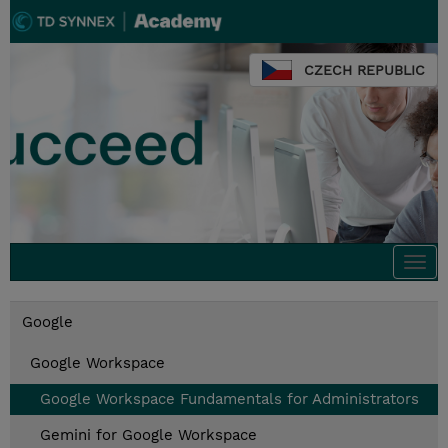
CZECH REPUBLIC
Togg
navi
Google
Google Workspace
Google Workspace Fundamentals for Administrators
Gemini for Google Workspace