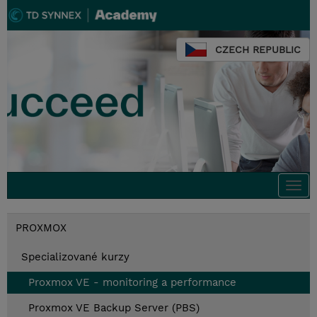
CZECH REPUBLIC
Togg
navi
PROXMOX
Specializované kurzy
Proxmox VE - monitoring a performance
Proxmox VE Backup Server (PBS)