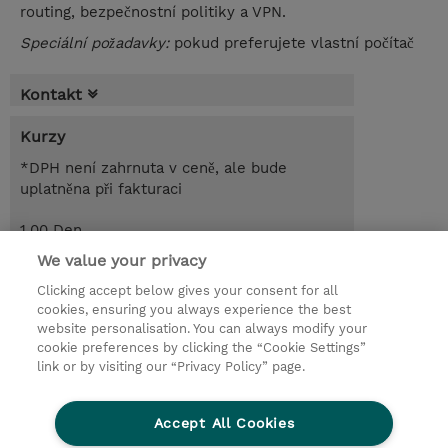
routing, bezpečnostní politiky a VPN.
Speciální požadavky:
pokud preferujete vlastní počítač
Kontakt
Kurzy
*DPH není zahrnuta v ceně, ale bude
uplatněna při fakturaci
1.00 Den
CZK 8 900,00
We value your privacy
Clicking accept below gives your consent for all
Poptat kurz / privátní školení
cookies, ensuring you always experience the best
website personalisation. You can always modify your
cookie preferences by clicking the “Cookie Settings”
© 2026 TD SYNNEX
link or by visiting our “Privacy Policy” page.
Pro investory
Ochrana osobních údajů
Accept All Cookies
Ethics and Compliance
Ethics Line