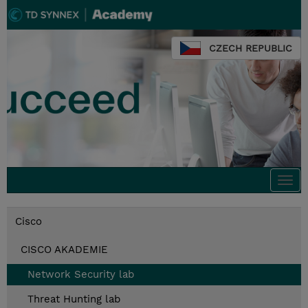
CZECH REPUBLIC
Togg
navi
Cisco
CISCO AKADEMIE
Network Security lab
Threat Hunting lab