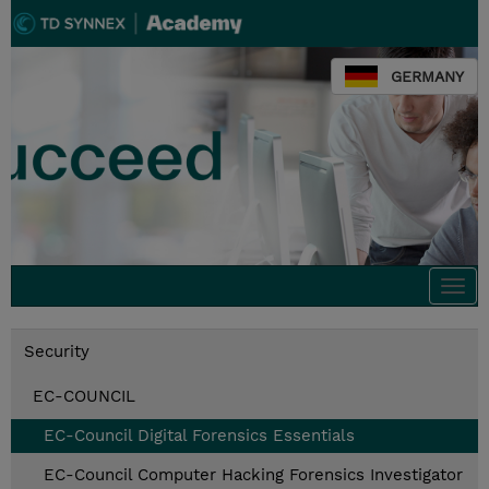
GERMANY
Togg
navi
Security
EC-COUNCIL
EC-Council Digital Forensics Essentials
EC-Council Computer Hacking Forensics Investigator