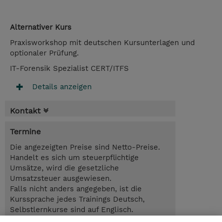
Alternativer Kurs
Praxisworkshop mit deutschen Kursunterlagen und
optionaler Prüfung.
IT-Forensik Spezialist CERT/ITFS
Details anzeigen
Kontakt
Termine
Die angezeigten Preise sind Netto-Preise.
Handelt es sich um steuerpflichtige
Umsätze, wird die gesetzliche
Umsatzsteuer ausgewiesen.
Falls nicht anders angegeben, ist die
Kurssprache jedes Trainings Deutsch,
Selbstlernkurse sind auf Englisch.