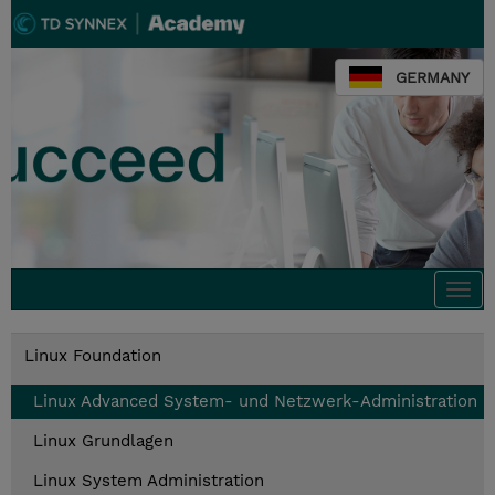
GERMANY
Togg
navi
Linux Foundation
Linux Advanced System- und Netzwerk-Administration
Linux Grundlagen
Linux System Administration