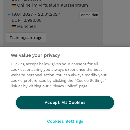
Online im virtuellen Klassenraum
19.01.2027 - 22.01.2027
Anmelden
EUR 2.990,00
München
Trainingsanfrage
Das könnte Sie auch interessieren…
We value your privacy
LFS307 : Linux System Administration
Clicking accept below gives your consent for all
(Instructor-Led)
cookies, ensuring you always experience the best
website personalisation. You can always modify your
cookie preferences by clicking the “Cookie Settings”
link or by visiting our “Privacy Policy” page.
© 2026 TD SYNNEX
Accept All Cookies
Investor relations
Ethics and Compliance
Ethics Line
Datenschutz
AGB
Impressum
Cookies Settings
Cookie Einstellungen