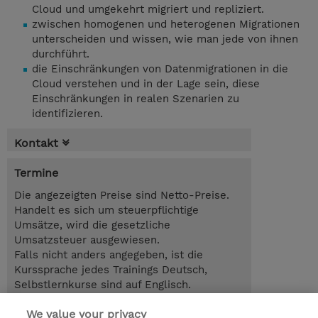
Cloud und umgekehrt migriert und repliziert.
zwischen homogenen und heterogenen Migrationen
unterscheiden und wissen, wie man jede von ihnen
durchführt.
die Einschränkungen von Datenmigrationen in die
Cloud verstehen und in der Lage sein, diese
Einschränkungen in realen Szenarien zu
identifizieren.
Kontakt
Termine
Die angezeigten Preise sind Netto-Preise.
Handelt es sich um steuerpflichtige
Umsätze, wird die gesetzliche
Umsatzsteuer ausgewiesen.
Falls nicht anders angegeben, ist die
Kurssprache jedes Trainings Deutsch,
Selbstlernkurse sind auf Englisch.
We value your privacy
3.00 Tage