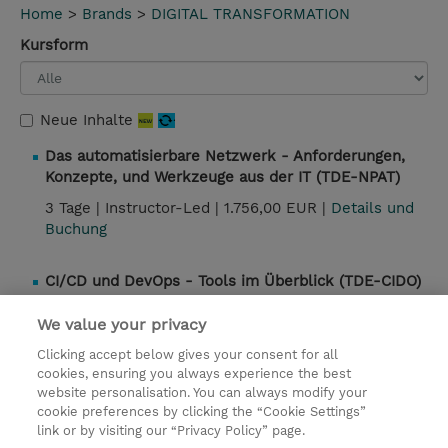
Home
>
Brands
>
DIGITAL TRANSFORMATION
Kursform
Neue Inhalte
Das automatisierbare Netzwerk - Anforderungen,
Konzepte, und Werkzeuge aus der IT (TDE-NPAT)
3 Tage |
Instructor-Led |
1.756,00 EUR |
Details und
Buchung
CI/CD und DevOps - Tools im Überblick (TDE-CIDO)
2 Tage |
Instructor-Led |
1.436,00 EUR |
Details und
We value your privacy
Buchung
Clicking accept below gives your consent for all
cookies, ensuring you always experience the best
website personalisation. You can always modify your
Kontakt
cookie preferences by clicking the “Cookie Settings”
link or by visiting our “Privacy Policy” page.