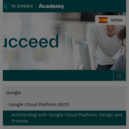
SPAIN
Togg
navi
Google
Google Cloud Platform (GCP)
Architecting with Google Cloud Platform: Design and
Process