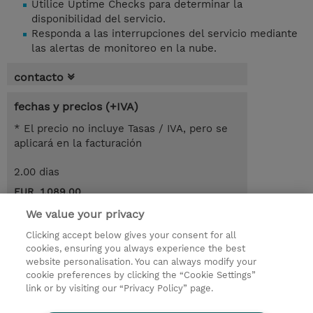
Utilice Uptime Checks para determinar la
disponibilidad del servicio.
Responda a las interrupciones del servicio mediante
las alertas de monitoreo en la nube.
contacto
fechas y precios (+IVA)
* El precio no incluye Tasas / IVA, pero se
aplicará en la facturación
2.00 dias
EUR 1.089,00
We value your privacy
demanda un curso / on-site training
Clicking accept below gives your consent for all
cookies, ensuring you always experience the best
© 2026 TD SYNNEX
website personalisation. You can always modify your
cookie preferences by clicking the “Cookie Settings”
link or by visiting our “Privacy Policy” page.
Condiciones Generales
Ethics and Compliance
Ethics Line
Declaración de privacidad